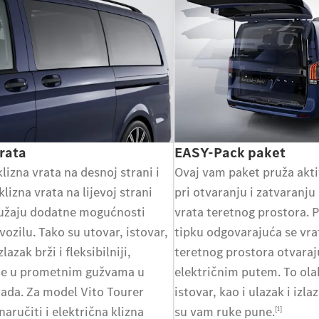
vrata
EASY-Pack paket
klizna vrata na desnoj strani i
Ovaj vam paket pruža akt
klizna vrata na lijevoj strani
pri otvaranju i zatvaranju 
ružaju dodatne mogućnosti
vrata teretnog prostora. 
vozilu. Tako su utovar, istovar,
tipku odgovarajuća se vrat
zlazak brži i fleksibilniji,
teretnog prostora otvaraju
ce u prometnim gužvama u
električnim putem. To ola
rada. Za model Vito Tourer
istovar, kao i ulazak i izla
aručiti i električna klizna
su vam ruke pune.
[1]