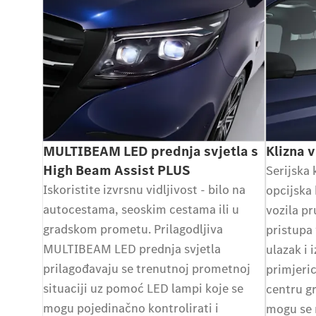
MULTIBEAM LED prednja svjetla s
Klizna 
High Beam Assist PLUS
Serijska 
Iskoristite izvrsnu vidljivost - bilo na
opcijska 
autocestama, seoskim cestama ili u
vozila p
gradskom prometu. Prilagodljiva
pristupa 
MULTIBEAM LED prednja svjetla
ulazak i i
prilagođavaju se trenutnoj prometnoj
primjeri
situaciji uz pomoć LED lampi koje se
centru g
mogu pojedinačno kontrolirati i
mogu se n