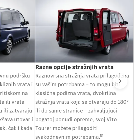
Razne opcije stražnjih vrata
Ut
ivnu podršku
Raznovrsna stražnja vrata prilagođena
Me
kliznih vrata i
su vašim potrebama – to mogu biti
iz
Slje
Pritiskom na
klasična podizna vrata, dvokrilna
di
a ili vrata
stražnja vrata koja se otvaraju do 180°
po
 ili zatvaraju
ili do same stranice – zahvaljujući
po
kšava utovar i
bogatoj ponudi opreme, svoj Vito
zak, čak i kada
Tourer možete prilagoditi
svakodnevnim potrebama.
[1]