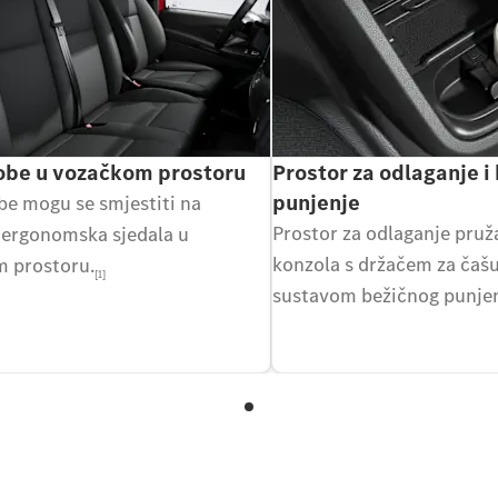
obe u vozačkom prostoru
Prostor za odlaganje i
punjenje
be mogu se smjestiti na
Prostor za odlaganje pruž
 ergonomska sjedala u
konzola s držačem za čašu
 prostoru.
[1]
sustavom bežičnog punjen