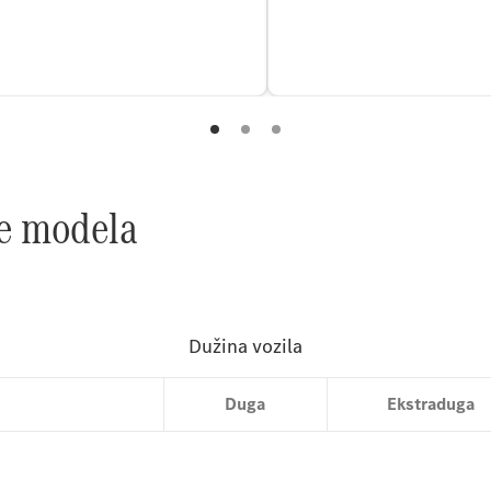
je modela
Kompaktna
Duga
Ekstraduga