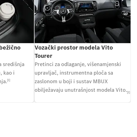
 bežično
Vozački prostor modela Vito
Tourer
a središnja
Pretinci za odlaganje, višenamjenski
, kao i
upravljač, instrumentna ploča sa
ja.
zaslonom u boji i sustav MBUX
[1]
obilježavaju unutrašnjost modela Vito.
[1]