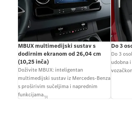
MBUX multimedijski sustav s
Do 3 os
dodirnim ekranom od 26,04 cm
Do 3 oso
(10,25 inča)
udobna i
Doživite MBUX: inteligentan
vozačkom
multimedijski sustav iz Mercedes-Benza
s proširivim sučeljima i naprednim
funkcijama.
[1]