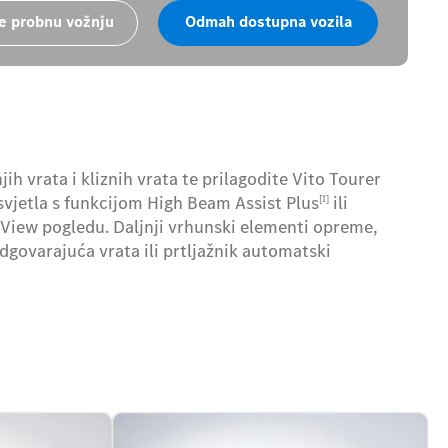
te probnu vožnju
Odmah dostupna vozila
ih vrata i kliznih vrata te prilagodite Vito Tourer
jetla s funkcijom High Beam Assist Plus
ili
[1]
 View pogledu. Daljnji vrhunski elementi opreme,
e odgovarajuća vrata ili prtljažnik automatski