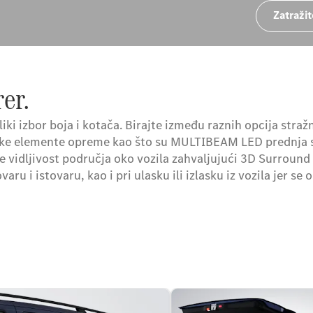
Zatraži
er.
ki izbor boja i kotača. Birajte između raznih opcija stražnj
ke elemente opreme kao što su MULTIBEAM LED prednja sv
 vidljivost područja oko vozila zahvaljujući 3D Surround
varu i istovaru, kao i pri ulasku ili izlasku iz vozila jer s