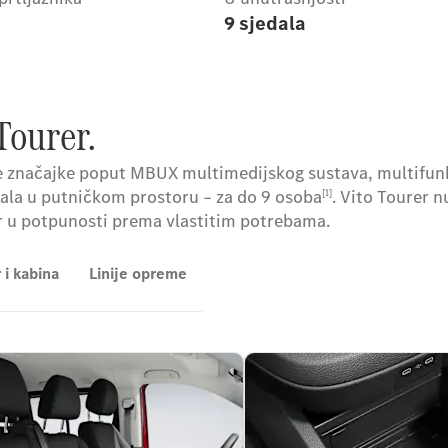
9 sjedala
Tourer.
e značajke poput MBUX multimedijskog sustava, multifun
ala u putničkom prostoru – za do 9 osoba
. Vito Tourer n
[1]
or u potpunosti prema vlastitim potrebama.
 i kabina
Linije opreme