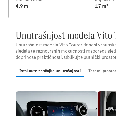
4.9 m
1.7 m³
Unutrašnjost modela Vito 
Unutrašnjost modela Vito Tourer donosi vrhunsk
sjedala te raznovrsnih mogućnosti rasporeda sjed
doprinose praktičnosti. Oblikujte putnički prost
Istaknute značajke unutrašnjosti
Teretni prostor