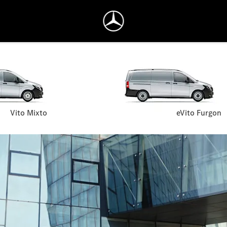
Vito Mixto
eVito Furgon