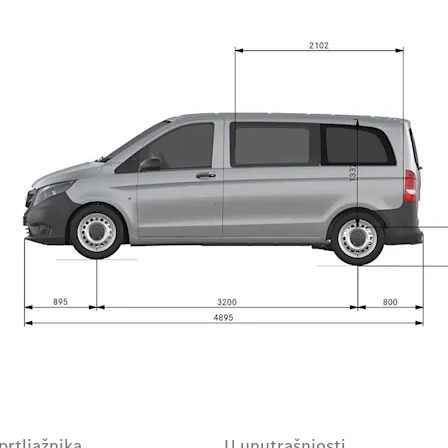
prtljažnika
U unutrašnjosti