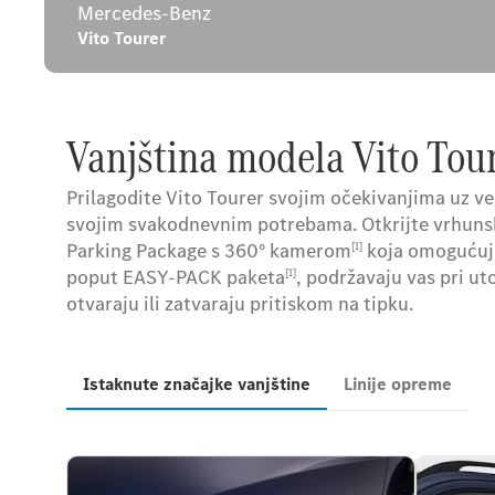
Mercedes-Benz
Vito Tourer
Vanjština modela Vito Tour
Prilagodite Vito Tourer svojim očekivanjima uz veli
svojim svakodnevnim potrebama. Otkrijte vrhuns
Parking Package s 360° kamerom
koja omogućuje
[1]
poput EASY-PACK paketa
, podržavaju vas pri uto
[1]
otvaraju ili zatvaraju pritiskom na tipku.
Istaknute značajke vanjštine
Linije opreme