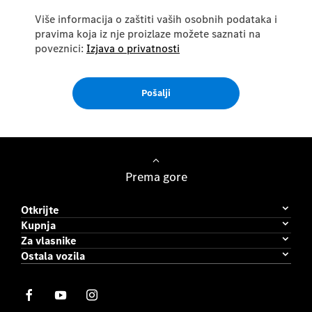
Više informacija o zaštiti vaših osobnih podataka i
pravima koja iz nje proizlaze možete saznati na
poveznici:
Izjava o privatnosti
Pošalji
Prema gore
Otkrijte
Kupnja
Za vlasnike
Ostala vozila