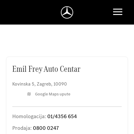
Emil Frey Auto Centar
Emil Frey Auto Centar
Kovinska 5
,
Zagreb
,
10090
Google Maps upute
Homologacija:
01/4356 654
Prodaja:
0800 0247