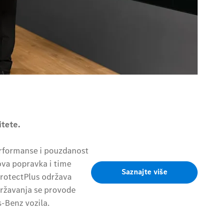
tete.
performanse i pouzdanost
ova popravka i time
Saznajte više
ProtectPlus održava
održavanja se provode
-Benz vozila.