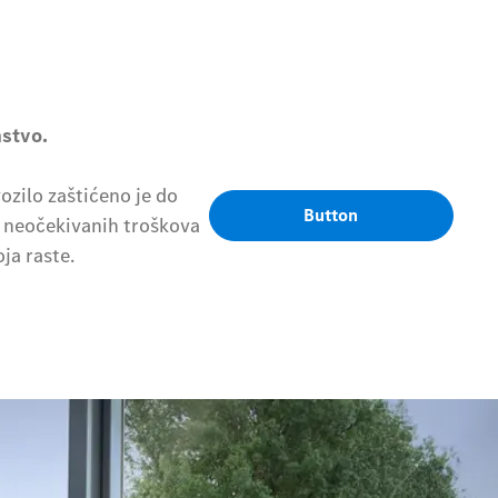
mstvo.
zilo zaštićeno je do
Button
d neočekivanih troškova
ja raste.