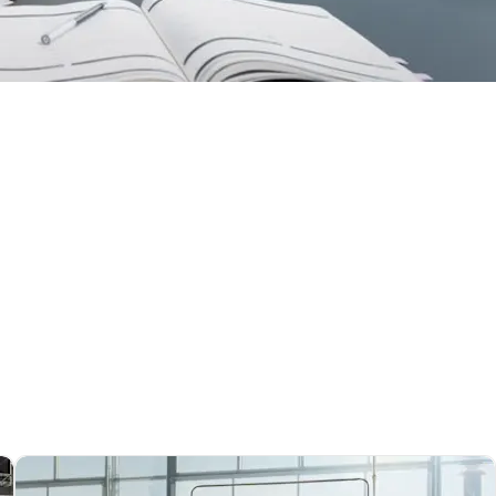
lugama obratite se ovlaštenom Mercedes-Benz servisnom