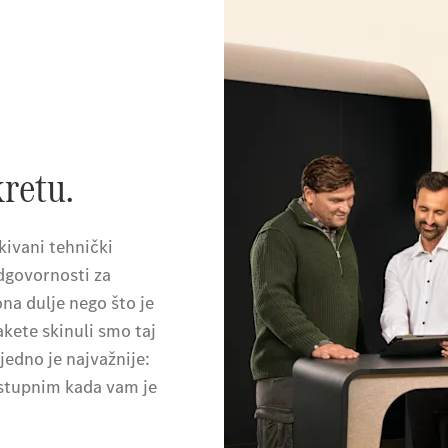
kretu.
kivani tehnički
dgovornosti za
ona dulje nego što je
kete skinuli smo taj
 jedno je najvažnije:
ostupnim kada vam je