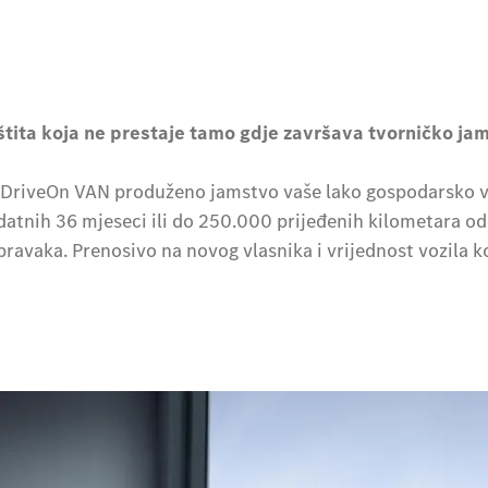
štita koja ne prestaje tamo gdje završava tvorničko ja
 DriveOn VAN produženo jamstvo vaše lako gospodarsko vo
datnih 36 mjeseci ili do 250.000 prijeđenih kilometara o
ravaka. Prenosivo na novog vlasnika i vrijednost vozila ko