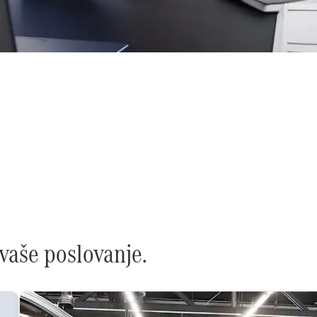
ama? Trebate više informacija? Za sva pitanja o našim us
dršku, prilagođenu upravo vama.
 vaše poslovanje.