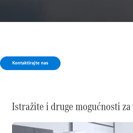
Imate pitanja?
Koji servisni ili jamstveni paket odgovara vašim potreb
partneru. Možete očekivati personaliziranu i stručnu po
Kontaktirajte nas
Istražite i druge mogućnosti za