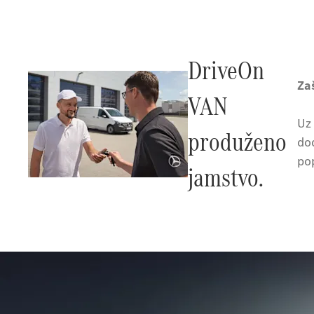
DriveOn
Za
VAN
Uz
produženo
do
pop
jamstvo.