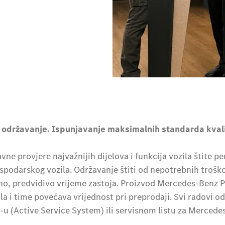
 održavanje. Ispunjavanje maksimalnih standarda kvali
avne provjere najvažnijih dijelova i funkcija vozila štite 
spodarskog vozila. Održavanje štiti od nepotrebnih trošk
o, predvidivo vrijeme zastoja. Proizvod Mercedes-Benz 
ila i time povećava vrijednost pri preprodaji. Svi radovi 
 (Active Service System) ili servisnom listu za Mercedes