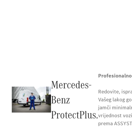
Profesionalno
Mercedes-
Redovite, ispr
Benz
Vašeg lakog go
jamči minimaln
ProtectPlus.
vrijednost voz
prema ASSYST-u