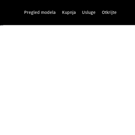
Pregled modela
Kupnja
Usluge
Otkrijte
Mercedes-Benz servisni i
Za maksimalnu raspoloživost vozila i pouzdano plani