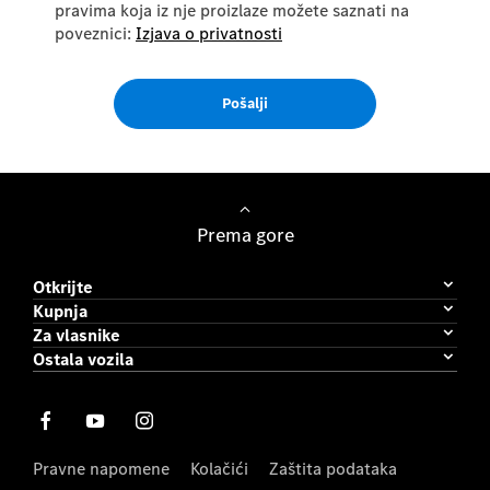
pravima koja iz nje proizlaze možete saznati na
poveznici:
Izjava o privatnosti
Pošalji
Prema gore
Otkrijte
Kupnja
Za vlasnike
Ostala vozila
Pravne napomene
Kolačići
Zaštita podataka