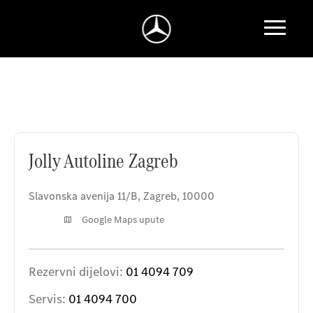
Jolly Autoline Zagreb
Jolly Autoline Zagreb
Slavonska avenija 11/B
,
Zagreb
,
10000
Google Maps upute
Rezervni dijelovi:
01 4094 709
Servis:
01 4094 700