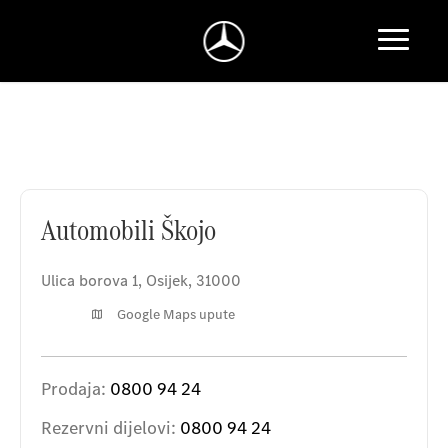
Automobili Škojo
Automobili Škojo
Ulica borova 1
,
Osijek
,
31000
Google Maps upute
Prodaja:
0800 94 24
Rezervni dijelovi:
0800 94 24