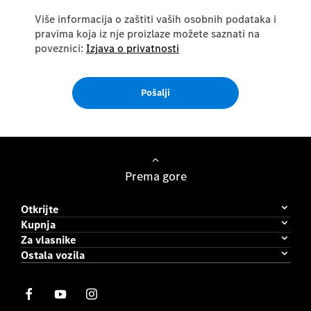
Više informacija o zaštiti vaših osobnih podataka i
pravima koja iz nje proizlaze možete saznati na
poveznici:
Izjava o privatnosti
Pošalji
Prema gore
Otkrijte
Kupnja
Za vlasnike
Ostala vozila