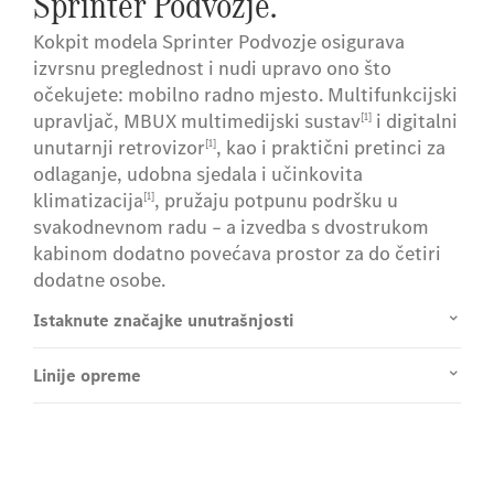
Sprinter Podvozje.
Kokpit modela Sprinter Podvozje osigurava
izvrsnu preglednost i nudi upravo ono što
očekujete: mobilno radno mjesto. Multifunkcijski
upravljač, MBUX multimedijski sustav
i digitalni
[1]
unutarnji retrovizor
, kao i praktični pretinci za
[1]
odlaganje, udobna sjedala i učinkovita
klimatizacija
, pružaju potpunu podršku u
[1]
svakodnevnom radu – a izvedba s dvostrukom
kabinom dodatno povećava prostor za do četiri
dodatne osobe.
Istaknute značajke unutrašnjosti
Linije opreme