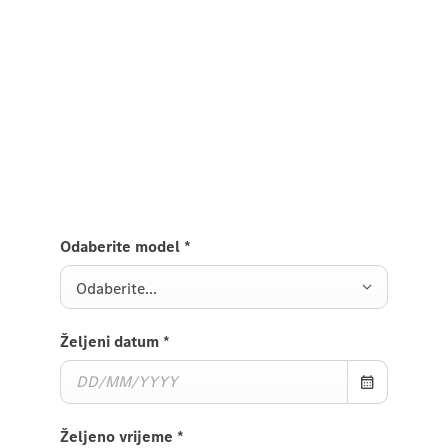
Probna vožnja
Sprinter Podvozje
Pošaljite nam zahtjev za probnu vožnju Sprinter
Podvozja i mi ćemo vam se uskoro javiti.
Odaberite model
*
Odaberite...
Željeni datum
*
Željeno vrijeme
*