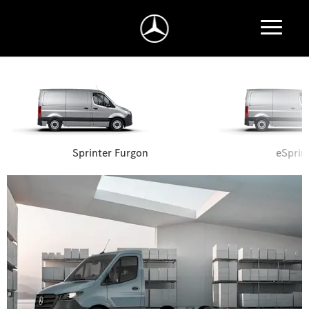
Sprinter Furgon
eSprin