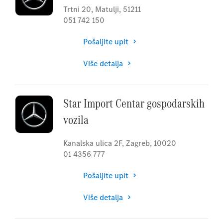
Trtni 20
,
Matulji
,
51211
051 742 150
Pošaljite upit
Više detalja
Star Import Centar gospodarskih
vozila
Kanalska ulica 2F
,
Zagreb
,
10020
01 4356 777
Pošaljite upit
Više detalja