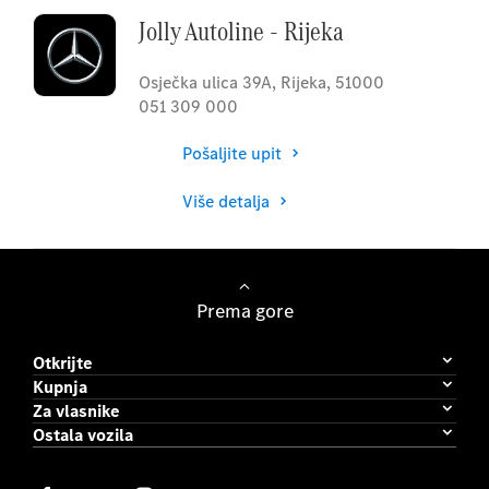
Jolly Autoline - Rijeka
Osječka ulica 39A
,
Rijeka
,
51000
051 309 000
Pošaljite upit
Više detalja
Prema gore
Otkrijte
Kupnja
Za vlasnike
Ostala vozila