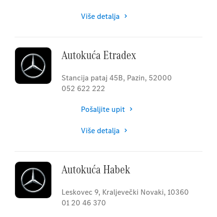
Više detalja
Autokuća Etradex
Stancija pataj 45B
,
Pazin
,
52000
052 622 222
Pošaljite upit
Više detalja
Autokuća Habek
Leskovec 9
,
Kraljevečki Novaki
,
10360
01 20 46 370