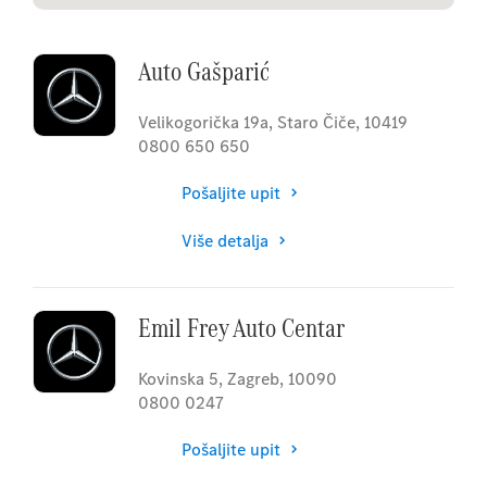
Auto Gašparić
Velikogorička 19a
,
Staro Čiče
,
10419
0800 650 650
Pošaljite upit
Više detalja
Emil Frey Auto Centar
Kovinska 5
,
Zagreb
,
10090
0800 0247
Pošaljite upit