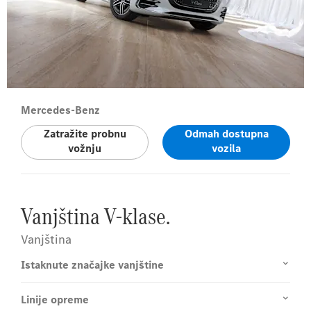
Mercedes-Benz
Zatražite probnu
Odmah dostupna
vožnju
vozila
Vanjština V-klase.
Vanjština
Istaknute značajke vanjštine
Linije opreme