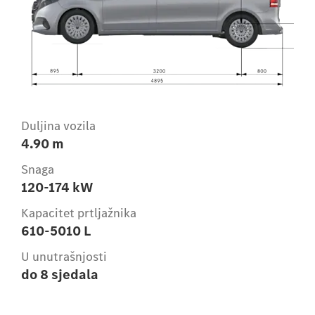
Duljina vozila
4.90 m
Snaga
120-174 kW
Kapacitet prtljažnika
610-5010 L
U unutrašnjosti
do 8 sjedala