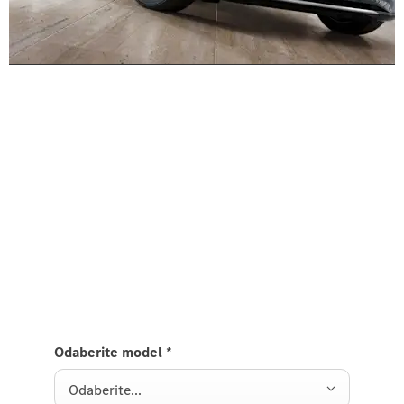
Doživite ju na cesti
Probna vožnja
V-klasa
Pošaljite nam zahtjev za probnu vožnju V-klase i mi
ćemo vam se uskoro javiti.
Odaberite model
*
Odaberite...