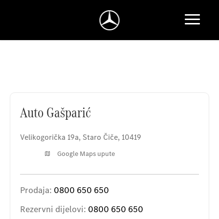
Auto Gašparić
Auto Gašparić
Velikogorička 19a
,
Staro Čiče
,
10419
Google Maps upute
Prodaja:
0800 650 650
Rezervni dijelovi:
0800 650 650