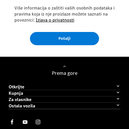
Više informacija o zaštiti vaših osobnih podataka i
pravima koja iz nje proizlaze možete saznati na
poveznici:
Izjava o privatnosti
Pošalji
Prema gore
Otkrijte
Kupnja
Za vlasnike
Ostala vozila