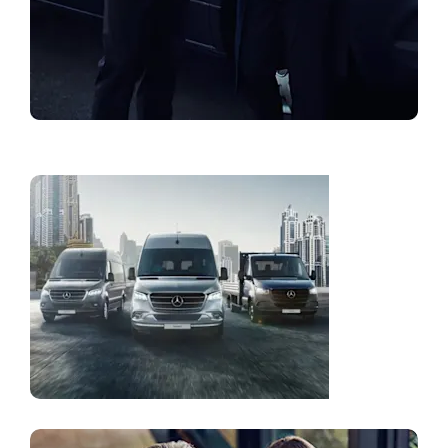
Pretraga prodavatelja
Flotna
rješenja