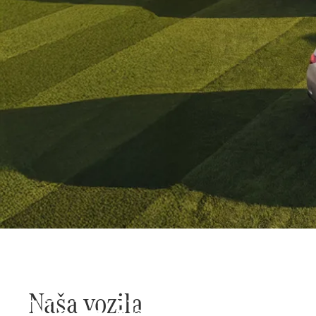
Svi slave zvijezde
Naša vozila