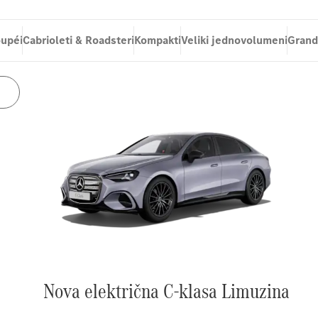
upéi
Cabrioleti & Roadsteri
Kompakti
Veliki jednovolumeni
Grand
Nova električna C-klasa Limuzina