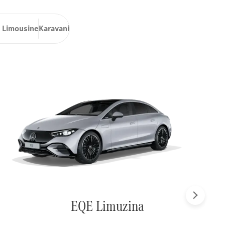
 Limousine
Karavani
Sljedeće
EQE Limuzina