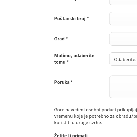
Poštanski broj
*
Grad
*
Molimo, odaberite
Odaberite..
temu
*
Poruka
*
Gore navedeni osobni podaci prikupljaju 
vremenu koje je potrebno za obradu/pr
koristiti u druge svrhe.
Želite li primati