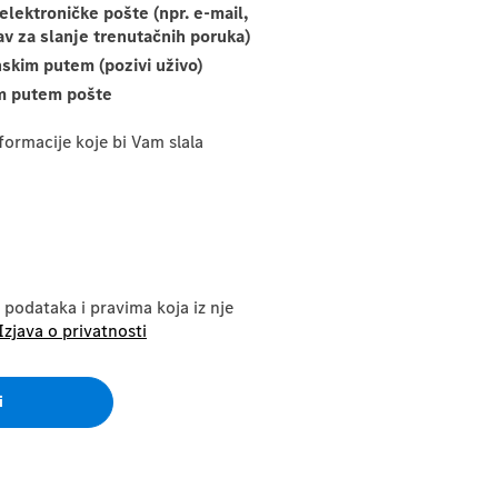
elektroničke pošte (npr. e-mail,
av za slanje trenutačnih poruka)
nskim putem (pozivi uživo)
m putem pošte
nformacije koje bi Vam slala
 podataka i pravima koja iz nje
Izjava o privatnosti
i