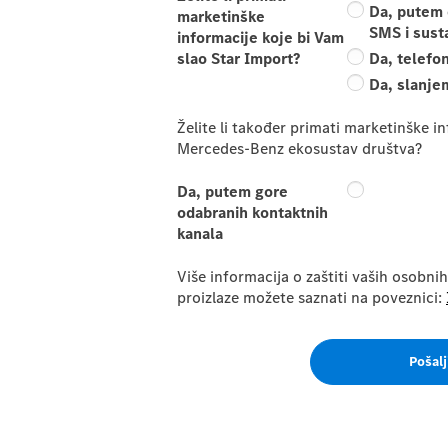
Da, putem 
marketinške
SMS i sust
informacije koje bi Vam
slao Star Import?
Da, telefo
Da, slanje
Želite li također primati marketinške i
Mercedes-Benz ekosustav društva?
Da, putem gore
odabranih kontaktnih
kanala
Više informacija o zaštiti vaših osobnih
proizlaze možete saznati na poveznici:
Pošalj