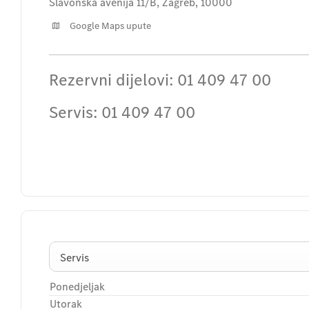
Slavonska avenija 11/B
,
Zagreb
,
10000
Google Maps upute
Rezervni dijelovi:
01 409 47 00
Servis:
01 409 47 00
Servis
Ponedjeljak
Utorak