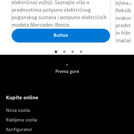
električnoj vožnji. Saznajte više o
njima za
prednostima potpuno električnog
fleksibi
pogonskog sustava i potpuno električnih
svakodn
modela Mercedes-Benza.
predsta
in hibri
Button
značajk
Prema gore
Kupite online
Nova vozila
Rabljena vozila
Konfigurator