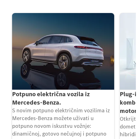
Potpuno električna vozila iz
Plug-i
Mercedes-Benza.
kombin
S novim potpuno električnim vozilima iz
motora
Mercedes-Benza možete uživati u
Otkrijt
potpuno novom iskustvu vožnje:
domet u
dinamičnoj, gotovo nečujnoj i potpuno
hibridi