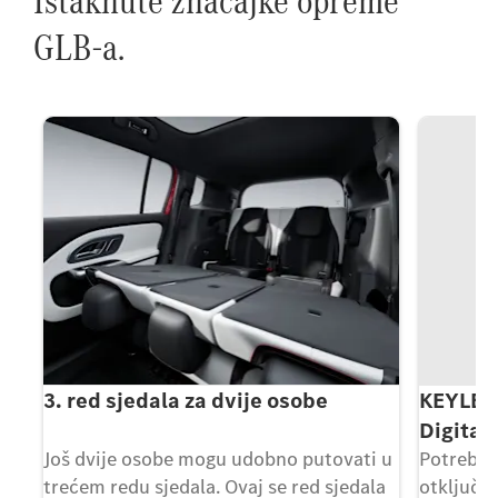
Istaknute značajke opreme
GLB-a.
3. red sjedala za dvije osobe
KEYLES
Digita
en
Još dvije osobe mogu udobno putovati u
Potreban
trećem redu sjedala. Ovaj se red sjedala
otključav