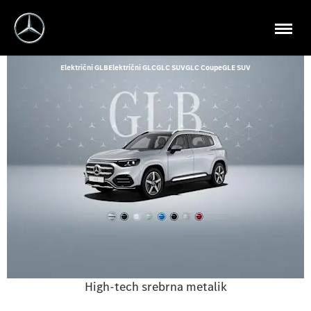
Električni GLB
Električni GLC
GLC SUV
GLC Coupe
GLE SUV
High-tech srebrna metalik