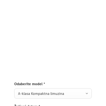
Želite više informacija?
Prvi korak prema vašem novom
GLB-u.
Imate pitanja o novom GLB-u, želite dogovoriti
testnu vožnju ili jednostavno biti informirani? Onda
jednostavno upotrijebite naš kontakt obrazac.
Odaberite model
*
A-klasa Kompaktna limuzina