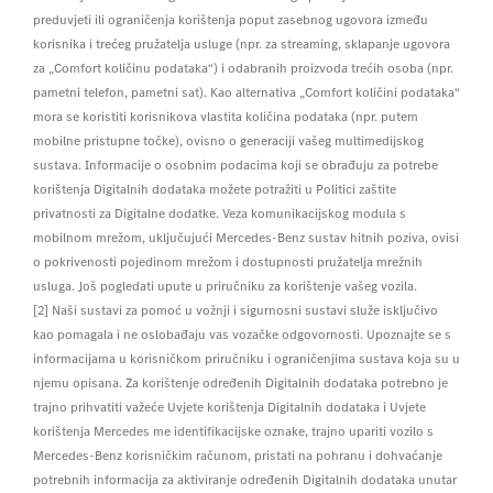
preduvjeti ili ograničenja korištenja poput zasebnog ugovora između
korisnika i trećeg pružatelja usluge (npr. za streaming, sklapanje ugovora
za „Comfort količinu podataka“) i odabranih proizvoda trećih osoba (npr.
pametni telefon, pametni sat). Kao alternativa „Comfort količini podataka“
mora se koristiti korisnikova vlastita količina podataka (npr. putem
mobilne pristupne točke), ovisno o generaciji vašeg multimedijskog
sustava. Informacije o osobnim podacima koji se obrađuju za potrebe
korištenja Digitalnih dodataka možete potražiti u Politici zaštite
privatnosti za Digitalne dodatke. Veza komunikacijskog modula s
mobilnom mrežom, uključujući Mercedes-Benz sustav hitnih poziva, ovisi
o pokrivenosti pojedinom mrežom i dostupnosti pružatelja mrežnih
usluga. Još pogledati upute u priručniku za korištenje vašeg vozila.
[2] Naši sustavi za pomoć u vožnji i sigurnosni sustavi služe isključivo
kao pomagala i ne oslobađaju vas vozačke odgovornosti. Upoznajte se s
informacijama u korisničkom priručniku i ograničenjima sustava koja su u
njemu opisana. Za korištenje određenih Digitalnih dodataka potrebno je
trajno prihvatiti važeće Uvjete korištenja Digitalnih dodataka i Uvjete
korištenja Mercedes me identifikacijske oznake, trajno upariti vozilo s
Mercedes-Benz korisničkim računom, pristati na pohranu i dohvaćanje
potrebnih informacija za aktiviranje određenih Digitalnih dodataka unutar