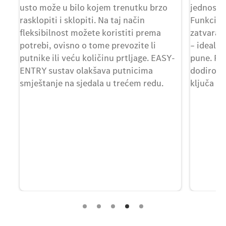
usto može u bilo kojem trenutku brzo
jednosta
rasklopiti i sklopiti. Na taj način
Funkcija
fleksibilnost možete koristiti prema
zatvara 
re.
potrebi, ovisno o tome prevozite li
– idealn
putnike ili veću količinu prtljage. EASY-
pune. Prt
ENTRY sustav olakšava putnicima
dodirom 
smještanje na sjedala u trećem redu.
ključa vo