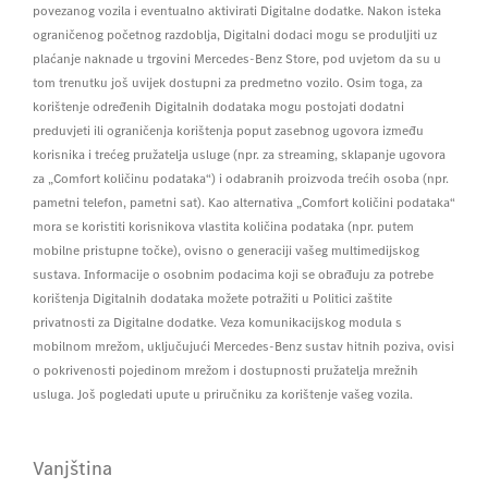
povezanog vozila i eventualno aktivirati Digitalne dodatke. Nakon isteka
ograničenog početnog razdoblja, Digitalni dodaci mogu se produljiti uz
plaćanje naknade u trgovini Mercedes-Benz Store, pod uvjetom da su u
tom trenutku još uvijek dostupni za predmetno vozilo. Osim toga, za
korištenje određenih Digitalnih dodataka mogu postojati dodatni
preduvjeti ili ograničenja korištenja poput zasebnog ugovora između
korisnika i trećeg pružatelja usluge (npr. za streaming, sklapanje ugovora
za „Comfort količinu podataka“) i odabranih proizvoda trećih osoba (npr.
pametni telefon, pametni sat). Kao alternativa „Comfort količini podataka“
mora se koristiti korisnikova vlastita količina podataka (npr. putem
mobilne pristupne točke), ovisno o generaciji vašeg multimedijskog
sustava. Informacije o osobnim podacima koji se obrađuju za potrebe
korištenja Digitalnih dodataka možete potražiti u Politici zaštite
privatnosti za Digitalne dodatke. Veza komunikacijskog modula s
mobilnom mrežom, uključujući Mercedes-Benz sustav hitnih poziva, ovisi
o pokrivenosti pojedinom mrežom i dostupnosti pružatelja mrežnih
usluga. Još pogledati upute u priručniku za korištenje vašeg vozila.
Vanjština