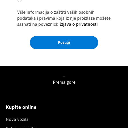
Više informacija o zaštiti vaših osobnih
podataka i pravima koja iz nje proizlaze možete
saznati na poveznici:
Izjava o privatnosti
Pošalji
Prema gore
Kupite online
Nova vozila