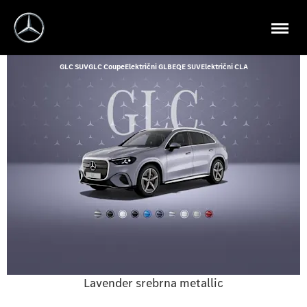
GLC SUV
GLC Coupe
Električni GLB
EQE SUV
Električni CLA
Lavender srebrna metallic