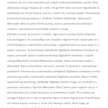
uvjetom da se u tom trenutku još uvijek nude za predmetno vozilo. Prva
aktivacija usluga moguća je u roku od godine dana od prve registracije ili
korištenja od strane kupca, ovisno o tome što nastupi ranije. Povezivanje
komunikacijskog modula s mrežom mobilne telefonije, uključujući
Mercedes-Benz sustav hitnih poziva, ovisi o pokrivenosti dotičnom
mrežom i dostupnosti pružatelja mrežnih usluga.
[3] Naši sustavi za pomoć u vožnji i sigurnosni sustavi služe isključivo
kao pomagala i ne oslobađaju vas vozačke odgovornosti. Upoznajte se s
informacijama u vlasničkom priručniku i ograničenjima sustava koja su u
njemu opisana. Za korištenje određenih Digitalnih dodataka potrebno je
trajno prihvatiti važeće Uvjete korištenja Digitalnih dodataka i Uvjete
usluge Mercedes me identifikacijske oznake, trajno povezati vozilo s
Mercedes-Benz korisničkim računom, pristati na pohranu i dohvaćanje
potrebnih informacija za aktiviranje određenih Digitalnih dodataka unutar
povezanog vozila i eventualno aktivirati Digitalne dodatke. Nakon isteka
ograničenog početnog razdoblja, Digitalni dodaci mogu se produljiti uz
plaćanje naknade u trgovini Mercedes-Benz Store, pod uvjetom da su u
tom trenutku još uvijek dostupni za predmetno vozilo. Prva aktivacija
usluga moguća je u roku od godine dana od prve registracije ili korištenja
od strane kupca, ovisno o tome što nastupi ranije. Osim toga, za