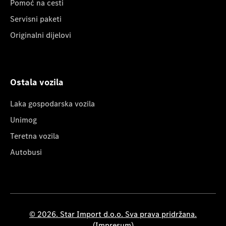
Pomoć na cesti
Servisni paketi
Originalni dijelovi
Ostala vozila
Laka gospodarska vozila
Unimog
Teretna vozila
Autobusi
© 2026. Star Import d.o.o. Sva prava pridržana.
(Impresum)