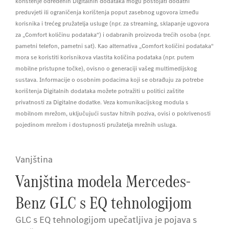
korištenje određenih Digitalnih dodataka mogu postojati dodatni
preduvjeti ili ograničenja korištenja poput zasebnog ugovora između
korisnika i trećeg pružatelja usluge (npr. za streaming, sklapanje ugovora
za „Comfort količinu podataka“) i odabranih proizvoda trećih osoba (npr.
pametni telefon, pametni sat). Kao alternativa „Comfort količini podataka“
mora se koristiti korisnikova vlastita količina podataka (npr. putem
mobilne pristupne točke), ovisno o generaciji vašeg multimedijskog
sustava. Informacije o osobnim podacima koji se obrađuju za potrebe
korištenja Digitalnih dodataka možete potražiti u politici zaštite
privatnosti za Digitalne dodatke. Veza komunikacijskog modula s
mobilnom mrežom, uključujući sustav hitnih poziva, ovisi o pokrivenosti
pojedinom mrežom i dostupnosti pružatelja mrežnih usluga.
Vanjština
Vanjština modela Mercedes-
Benz GLC s EQ tehnologijom
GLC s EQ tehnologijom upečatljiva je pojava s