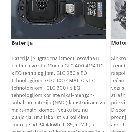
Baterija
Motori
e
Baterija je ugrađena između osovina u
Sinkroni
"
podnicu vozila. Modeli GLC 400 4MATIC
trenutač
ke
s EQ tehnologijom, GLC 250 s EQ
raspolag
tehnologijom, GLC 300 4MATIC s EQ
tečan ra
če
tehnologijom i GLC 300+ s EQ
vozi s la
a
tehnologijom koriste nikal-mangan-
stražnjo
kobaltnu bateriju (NMC) konstruiranu za
pri svim
maksimalni domet i veliku brzinu
Disconne
punjenja. Ima iskoristivu količinu
prednju 
energije od 94,4 kWh ili 85,5 kWh, a
aerodina
karakterizira je velika gustoća energije u
dometa.