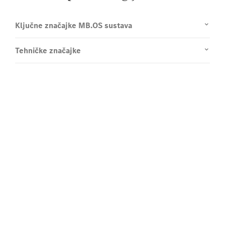
Želite više informacija?
Prvi korak prema vašem novom
GLC-u s EQ tehnologijom
Imate pitanja o novom GLC-u s EQ tehnologijom,
želite dogovoriti testnu vožnju ili jednostavno biti
informirani? Onda jednostavno upotrijebite naš
kontakt obrazac.