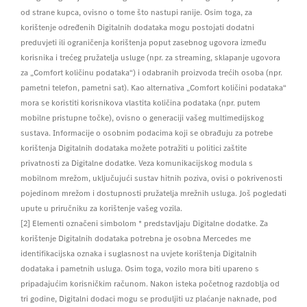
od strane kupca, ovisno o tome što nastupi ranije. Osim toga, za
korištenje određenih Digitalnih dodataka mogu postojati dodatni
preduvjeti ili ograničenja korištenja poput zasebnog ugovora između
korisnika i trećeg pružatelja usluge (npr. za streaming, sklapanje ugovora
za „Comfort količinu podataka“) i odabranih proizvoda trećih osoba (npr.
pametni telefon, pametni sat). Kao alternativa „Comfort količini podataka“
mora se koristiti korisnikova vlastita količina podataka (npr. putem
mobilne pristupne točke), ovisno o generaciji vašeg multimedijskog
sustava. Informacije o osobnim podacima koji se obrađuju za potrebe
korištenja Digitalnih dodataka možete potražiti u politici zaštite
privatnosti za Digitalne dodatke. Veza komunikacijskog modula s
mobilnom mrežom, uključujući sustav hitnih poziva, ovisi o pokrivenosti
pojedinom mrežom i dostupnosti pružatelja mrežnih usluga. Još pogledati
upute u priručniku za korištenje vašeg vozila.
[2] Elementi označeni simbolom * predstavljaju Digitalne dodatke. Za
korištenje Digitalnih dodataka potrebna je osobna Mercedes me
identifikacijska oznaka i suglasnost na uvjete korištenja Digitalnih
dodataka i pametnih usluga. Osim toga, vozilo mora biti upareno s
pripadajućim korisničkim računom. Nakon isteka početnog razdoblja od
tri godine, Digitalni dodaci mogu se produljiti uz plaćanje naknade, pod