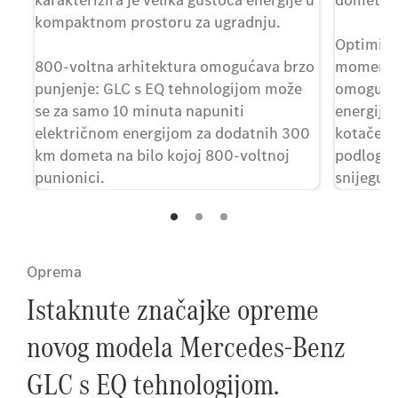
kompaktnom prostoru za ugradnju.
Optimizi
bez
800-voltna arhitektura omogućava brzo
momenta 
punjenje: GLC s EQ tehnologijom može
omogućuj
se za samo 10 minuta napuniti
energije
električnom energijom za dodatnih 300
kotače br
km dometa na bilo kojoj 800-voltnoj
podlogu i
punionici.
snijegu.
e.
Oprema
Istaknute značajke opreme
novog modela Mercedes-Benz
GLC s EQ tehnologijom.