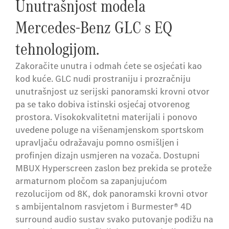
Unutrašnjost modela
Mercedes-Benz GLC s EQ
tehnologijom.
Zakoračite unutra i odmah ćete se osjećati kao
kod kuće. GLC nudi prostraniju i prozračniju
unutrašnjost uz serijski panoramski krovni otvor
pa se tako dobiva istinski osjećaj otvorenog
prostora. Visokokvalitetni materijali i ponovo
uvedene poluge na višenamjenskom sportskom
upravljaču odražavaju pomno osmišljen i
profinjen dizajn usmjeren na vozača. Dostupni
MBUX Hyperscreen zaslon bez prekida se proteže
armaturnom pločom sa zapanjujućom
rezolucijom od 8K, dok panoramski krovni otvor
s ambijentalnom rasvjetom i Burmester® 4D
surround audio sustav svako putovanje podižu na