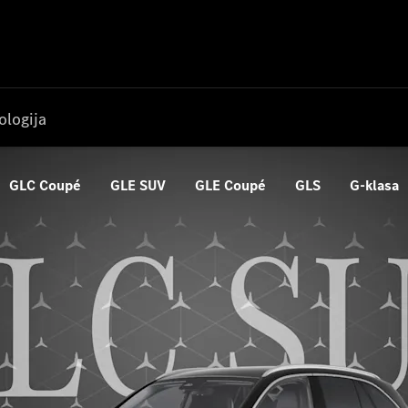
ologija
GLC Coupé
GLE SUV
GLE Coupé
GLS
G-klasa