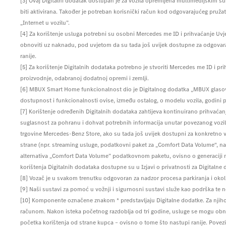
[3] Ovaj Digitalni dodatak dostupan je za vozila opremljena multimedijskim s
biti aktivirana. Također je potreban korisnički račun kod odgovarajućeg pruž
„Internet u vozilu”.
[4] Za korištenje usluga potrebni su osobni Mercedes me ID i prihvaćanje Uvj
obnoviti uz naknadu, pod uvjetom da su tada još uvijek dostupne za odgovaraj
ranije.
[5] Za korištenje Digitalnih dodataka potrebno je stvoriti Mercedes me ID i pri
proizvodnje, odabranoj dodatnoj opremi i zemlji.
[6] MBUX Smart Home funkcionalnost dio je Digitalnog dodatka „MBUX glasovni a
dostupnost i funkcionalnosti ovise, između ostalog, o modelu vozila, godini p
[7] Korištenje određenih Digitalnih dodataka zahtijeva kontinuirano prihvaćan
suglasnost za pohranu i dohvat potrebnih informacija unutar povezanog vozila
trgovine Mercedes-Benz Store, ako su tada još uvijek dostupni za konkretno vo
strane (npr. streaming usluge, podatkovni paket za „Comfort Data Volume“, navi
alternativa „Comfort Data Volume” podatkovnom paketu, ovisno o generaciji m
korištenja Digitalnih dodataka dostupne su u Izjavi o privatnosti za Digital
[8] Vozač je u svakom trenutku odgovoran za nadzor procesa parkiranja i okoli
[9] Naši sustavi za pomoć u vožnji i sigurnosni sustavi služe kao podrška t
[10] Komponente označene znakom * predstavljaju Digitalne dodatke. Za njihov
računom. Nakon isteka početnog razdoblja od tri godine, usluge se mogu obnovi
početka korištenja od strane kupca – ovisno o tome što nastupi ranije. Pove