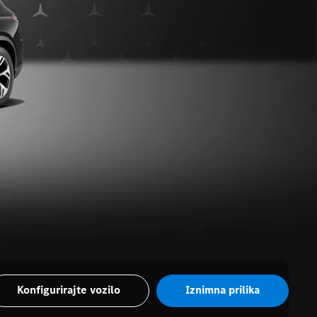
Konfigurirajte vozilo
Iznimna prilika