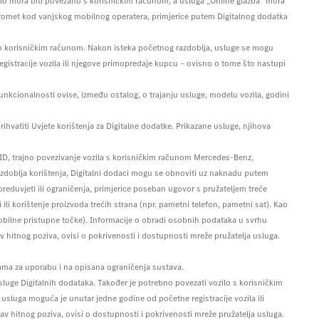
ilo mora biti povezano s korisničkim računom, a usluga „Online glazba” mora
 promet kod vanjskog mobilnog operatera, primjerice putem Digitalnog dodatka
ćim korisničkim računom. Nakon isteka početnog razdoblja, usluge se mogu
gistracije vozila ili njegove primopredaje kupcu – ovisno o tome što nastupi
funkcionalnosti ovise, između ostalog, o trajanju usluge, modelu vozila, godini
hvatiti Uvjete korištenja za Digitalne dodatke. Prikazane usluge, njihova
e ID, trajno povezivanje vozila s korisničkim računom Mercedes-Benz,
azdoblja korištenja, Digitalni dodaci mogu se obnoviti uz naknadu putem
reduvjeti ili ograničenja, primjerice poseban ugovor s pružateljem treće
li korištenje proizvoda trećih strana (npr. pametni telefon, pametni sat). Kao
obilne pristupne točke). Informacije o obradi osobnih podataka u svrhu
hitnog poziva, ovisi o pokrivenosti i dostupnosti mreže pružatelja usluga.
ama za uporabu i na opisana ograničenja sustava.
luge Digitalnih dodataka. Također je potrebno povezati vozilo s korisničkim
usluga moguća je unutar jedne godine od početne registracije vozila ili
hitnog poziva, ovisi o dostupnosti i pokrivenosti mreže pružatelja usluga.