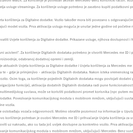
ustavom MBUX. Za korištenje je potreban aktivan Mercedes-Benz korisnički račun. Voz
atelja usluge streaminga. Za korištenje usluge potrebno je zasebno kupiti podatkovni
eta korištenja za Digitalne dodatke. Vozilo također mora biti povezano s odgovaraju
ući model vozila. Prva aktivacija usluga moguća je unutar jedne godine od početne re
hvatiti Uvjete korištenja za Digitalne dodatke. Prikazane usluge, njihova dostupnost i 
sistent”. Za korištenje Digitalnih dodataka potrebno je stvoriti Mercedes me ID i pri
roizvodnje, odabranoj dodatnoj opremi i zemlji.
je aktualnih Uvjeta korištenja za Digitalne dodatke i Uvjeta korištenja za Mercedes m
 te – gdje je primjenjivo – aktivaciju Digitalnih dodataka. Nakon isteka vremenskog r
zilo. Osim toga, za korištenje pojedinih Digitalnih dodataka mogu postojati dodatni p
gacijske funkcije), aktivacija dodatnih Digitalnih dodataka radi pune funkcionalnosti i
ultimedijskog sustava, može se koristiti podatkovni promet korisnika (npr. putem m
ne dodatke. Povezivanje komunikacijskog modula s mobilnom mrežom, uključujući sustav 
ne vozila.
e ne oslobađaju vozača odgovornosti. Molimo obratite pozornost na informacije u Uput
o korištenje potreban je osobni Mercedes me ID i prihvaćanje Uvjeta korištenja za us
ti uz naknadu, ako su tada još uvijek dostupne za konkretno vozilo. Prva aktivacija 
zivanje komunikacijskog modula s mobilnom mrežom, uključujući Mercedes-Benz sustav 