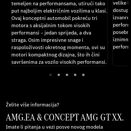
velike k
temeljen na performansama, utirući tako
dostupn
put najboljim električnim vozilima u klasi.
izvanre
Ovaj konceptni automobil pokreću tri
performa
motora s aksijalnim tokom visokih
posebno
performansi – jedan sprijeda, a dva
iznimno
straga. Osim impresivne snage i
perfor
raspoloživosti okretnog momenta, ovi su
motori kompaktnog dizajna, što ih čini
savršenima za vozilo visokih performansi.
Želite više informacija?
AMG.EA & CONCEPT AMG GT XX.
Imate li pitanja u vezi posve novog modela