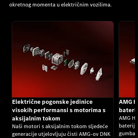
okretnog momenta u električnim vozilima.
Električne pogonske jedinice
AMG Hi
visokih performansi s motorima s
bateri
aksijalnim tokom
AMG Hig
baterij
Naši motori s aksijalnim tokom sljedeće
gumbast
generacije utjelovljuju čisti AMG-ov DNK