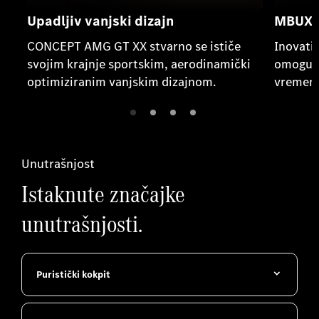
Upadljiv vanjski dizajn
MBUX A
CONCEPT AMG GT XX stvarno se ističe
Inovati
svojim krajnje sportskim, aerodinamički
omoguću
optimiziranim vanjskim dizajnom.
vremenu
Unutrašnjost
Istaknute značajke
unutrašnjosti.
Puristički kokpit