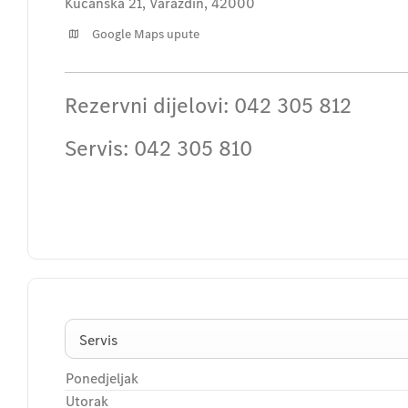
Kučanska 21
,
Varaždin
,
42000
Google Maps upute
Rezervni dijelovi:
042 305 812
Servis:
042 305 810
Servis
Ponedjeljak
Utorak