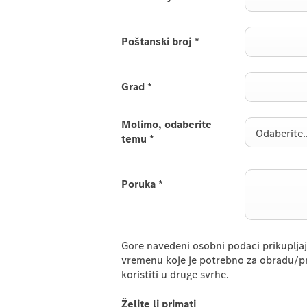
Poštanski broj
*
Grad
*
Molimo, odaberite
Odaberite..
temu
*
Poruka
*
Gore navedeni osobni podaci prikupljaju 
vremenu koje je potrebno za obradu/pr
koristiti u druge svrhe.
Želite li primati