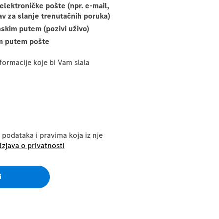
elektroničke pošte (npr. e-mail,
av za slanje trenutačnih poruka)
nskim putem (pozivi uživo)
m putem pošte
nformacije koje bi Vam slala
 podataka i pravima koja iz nje
Izjava o privatnosti
i