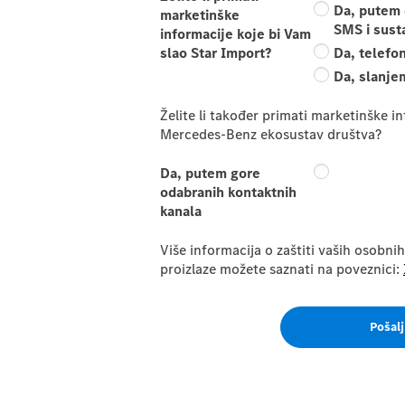
Da, putem 
marketinške
SMS i sust
informacije koje bi Vam
slao Star Import?
Da, telefo
Da, slanje
Želite li također primati marketinške i
Mercedes-Benz ekosustav društva?
Da, putem gore
odabranih kontaktnih
kanala
Više informacija o zaštiti vaših osobnih
proizlaze možete saznati na poveznici:
Pošalj