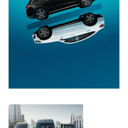
Konfigurator
Laka
gospodarska
vozila