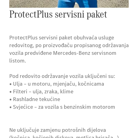
ProtectPlus servisni paket
ProtectPlus servisni paket obuhvaća usluge
redovitog, po proizvođaču propisanog održavanja
vozila predviđene Mercedes-Benz servisnom
listom.
Pod redovito održavanje vozila uključeni su:
• Ulja – u motoru, mjenjaču, kočnicama
• Filteri – ulja, zraka, klime
• Rashladne tekućine
• Svjećice – za vozila s benzinskim motorom
Ne uključuje zamjenu potrošnih dijelova
(kočnica, kočionih diskova, metlica brisača…),