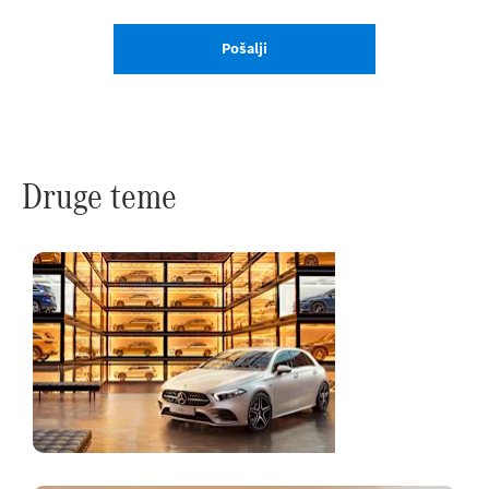
Pošalji
Druge teme
Kupite vozilo
online