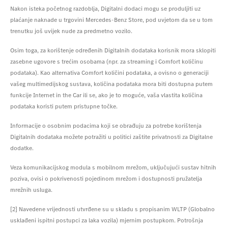
Nakon isteka početnog razdoblja, Digitalni dodaci mogu se produljiti uz
plaćanje naknade u trgovini Mercedes-Benz Store, pod uvjetom da se u tom
trenutku još uvijek nude za predmetno vozilo.
Osim toga, za korištenje određenih Digitalnih dodataka korisnik mora sklopiti
zasebne ugovore s trećim osobama (npr. za streaming i Comfort količinu
podataka). Kao alternativa Comfort količini podataka, a ovisno o generaciji
vašeg multimedijskog sustava, količina podataka mora biti dostupna putem
funkcije Internet in the Car ili se, ako je to moguće, vaša vlastita količina
podataka koristi putem pristupne točke.
Informacije o osobnim podacima koji se obrađuju za potrebe korištenja
Digitalnih dodataka možete potražiti u politici zaštite privatnosti za Digitalne
dodatke.
Veza komunikacijskog modula s mobilnom mrežom, uključujući sustav hitnih
poziva, ovisi o pokrivenosti pojedinom mrežom i dostupnosti pružatelja
mrežnih usluga.
[2] Navedene vrijednosti utvrđene su u skladu s propisanim WLTP (Globalno
usklađeni ispitni postupci za laka vozila) mjernim postupkom. Potrošnja