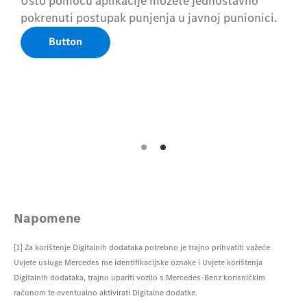
Usto pomoću aplikacije možete jednostavno
pokrenuti postupak punjenja u javnoj punionici.
Button
Napomene
[1] Za korištenje Digitalnih dodataka potrebno je trajno prihvatiti važeće
Uvjete usluge Mercedes me identifikacijske oznake i Uvjete korištenja
Digitalnih dodataka, trajno upariti vozilo s Mercedes-Benz korisničkim
računom te eventualno aktivirati Digitalne dodatke.