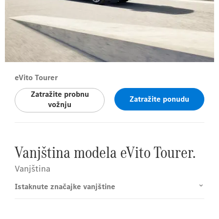
eVito Tourer
Zatražite probnu
Zatražite ponudu
vožnju
Vanjština modela eVito Tourer.
Vanjština
Istaknute značajke vanjštine