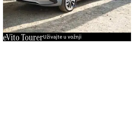
eVito Tourer
Uživajte u vožnji
Doživite ga na cesti
Probna vožnja
eVito Tourer
Pošaljite nam zahtjev za probnu vožnju eVito
Tourera i mi ćemo vam se uskoro javiti.