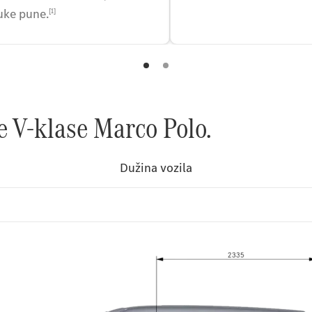
uke pune.
[1]
e V-klase Marco Polo.
Standardna