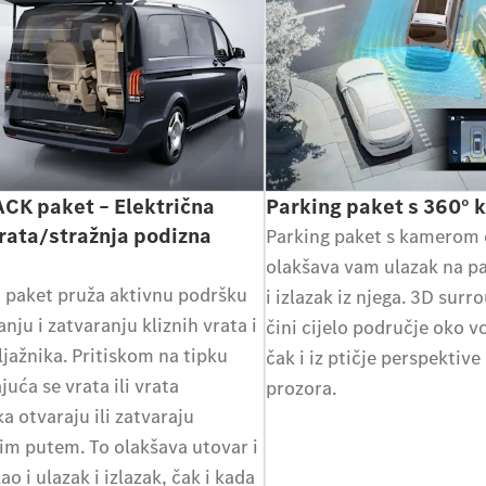
CK paket – Električna
Parking paket s 360°
vrata/stražnja podizna
Parking paket s kamerom 
olakšava vam ulazak na p
 paket pruža aktivnu podršku
i izlazak iz njega. 3D sur
anju i zatvaranju kliznih vrata i
čini cijelo područje oko vo
ljažnika. Pritiskom na tipku
čak i iz ptičje perspektive 
uća se vrata ili vrata
prozora.
ka otvaraju ili zatvaraju
nim putem. To olakšava utovar i
kao i ulazak i izlazak, čak i kada