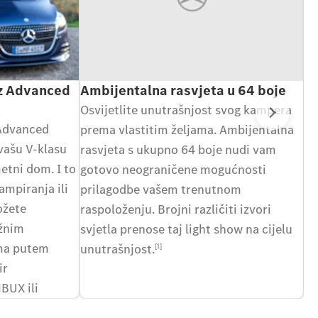
z Advanced
Ambijentalna rasvjeta u 64 boje
V
Osvijetlite unutrašnjost svog kampera
Er
Slje
Advanced
prema vlastitim željama. Ambijentalna
up
vašu V-klasu
rasvjeta s ukupno 64 boje nudi vam
up
etni dom. I to
gotovo neograničene mogućnosti
Up
ampiranja ili
prilagodbe vašem trenutnom
up
ožete
raspoloženju. Brojni različiti izvori
na
ažnim
svjetla prenose taj light show na cijelu
su
ma putem
unutrašnjost.
po
[1]
ir
BUX ili
cije za