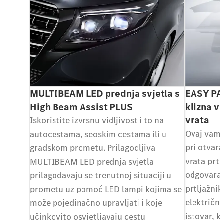
MULTIBEAM LED prednja svjetla s
EASY PA
High Beam Assist PLUS
klizna 
vrata
Iskoristite izvrsnu vidljivost i to na
Ovaj vam
autocestama, seoskim cestama ili u
pri otvar
gradskom prometu. Prilagodljiva
vrata prt
MULTIBEAM LED prednja svjetla
odgovaraj
prilagođavaju se trenutnoj situaciji u
prtljažni
prometu uz pomoć LED lampi kojima se
električ
može pojedinačno upravljati i koje
istovar, 
učinkovito osvjetljavaju cestu