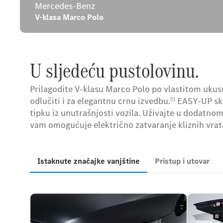
Mercedes-Benz
V-klasa Marco Polo
U sljedeću pustolovinu.
Prilagodite V-klasu Marco Polo po vlastitom ukusu 
odlučiti i za elegantnu crnu izvedbu.
EASY-UP sk
[1]
tipku iz unutrašnjosti vozila. Uživajte u dodat
vam omogućuje električno zatvaranje kliznih vrata
Istaknute značajke vanjštine
Pristup i utovar