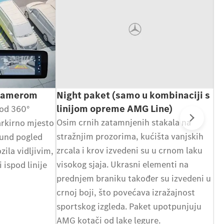
 kamerom
Night paket (samo u kombinaciji s
E
linijom opreme AMG Line)
od 360°
Up
Osim crnih zatamnjenih stakala na
arkirno mjesto
ka
Slje
stražnjim prozorima, kućišta vanjskih
round pogled
na
zrcala i krov izvedeni su u crnom laku
zila vidljivim,
Me
visokog sjaja. Ukrasni elementi na
i ispod linije
mo
prednjem braniku također su izvedeni u
za
crnoj boji, što povećava izražajnost
zn
sportskog izgleda. Paket upotpunjuju
mj
AMG kotači od lake legure.
sv