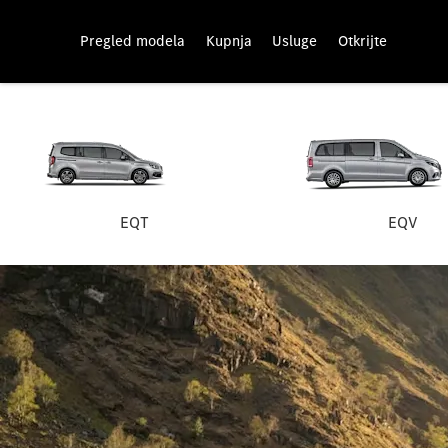
Pregled modela
Kupnja
Usluge
Otkrijte
EQT
EQV