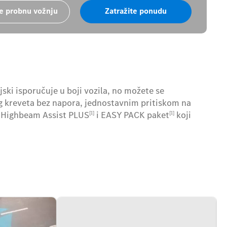
te probnu vožnju
Zatražite ponudu
jski isporučuje u boji vozila, no možete se
 kreveta bez napora, jednostavnim pritiskom na
m Highbeam Assist PLUS
i EASY PACK paket
koji
[1]
[1]