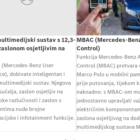
ltimedijski sustav s 12,3-
MBAC (Mercedes-Ben
zaslonom osjetljivim na
Control)
Funkcija Mercedes-Benz 
 (Mercedes-Benz User
Control (MBAC) pretvara 
e), dobivate inteligentan i
Marco Polo u mobilni pam
multimedijski sustav. Njegova
prije putovanja, tijekom k
 sučelja, zaslon osjetljiv na
naknadno: s MBAC-om m
oke razlučivosti i zaslon s
jednostavno upravljati v
ntima nude brojne
električnim komponenta
cijske i infotainment funkcije.
zaslona osjetljivog na dod
multimedijskog sustava M
pomoću Bluetooth® aplika