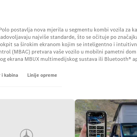
olo postavlja nova mjerila u segmentu kombi vozila za ka
 zadovoljavaju najviše standarde, što se očituje po znača
okpit sa širokim ekranom kojim se inteligentno i intuitiv
rol (MBAC) pretvara vaše vozilo u mobilni pametni dom
 ekrana MBUX multimedijskog sustava ili Bluetooth® apl
 i kabina
Linije opreme