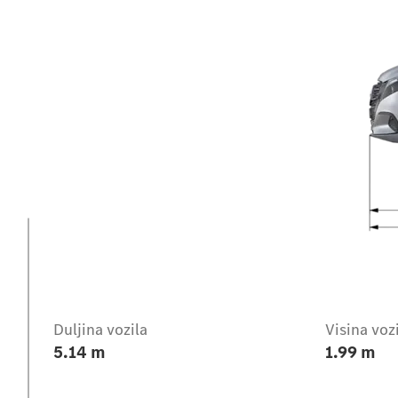
Uvod
Duljina vozila
Visina voz
5.14 m
1.99 m