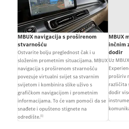
MBUX navigacija s proširenom
MBUX mu
stvarnošću
inčnim 
dodir
Ostvarite bolju preglednost čak i u
Uz MBUX
složenim prometnim situacijama. MBUX
Experienc
navigacija s proširenom stvarnošću
proširiv 
povezuje virtualni svijet sa stvarnim
različita
svijetom i kombinira slike uživo s
dodir vis
grafičkom navigacijom i prometnim
instrume
informacijama. To će vam pomoći da se
komunika
snađete i opušteno stignete na
odredište.
[1]