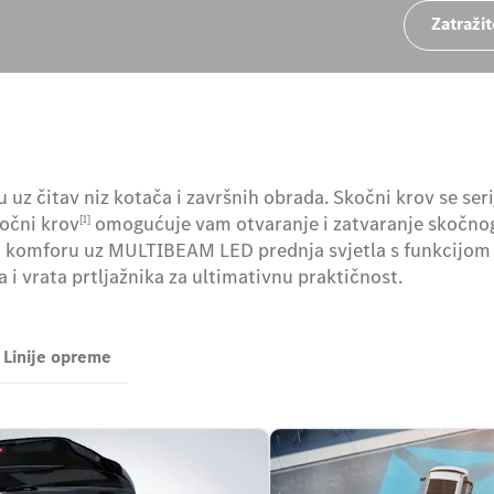
Zatraži
uz čitav niz kotača i završnih obrada. Skočni krov se seri
očni krov
omogućuje vam otvaranje i zatvaranje skočnog
[1]
nom komforu uz MULTIBEAM LED prednja svjetla s funkcijo
 i vrata prtljažnika za ultimativnu praktičnost.
Linije opreme