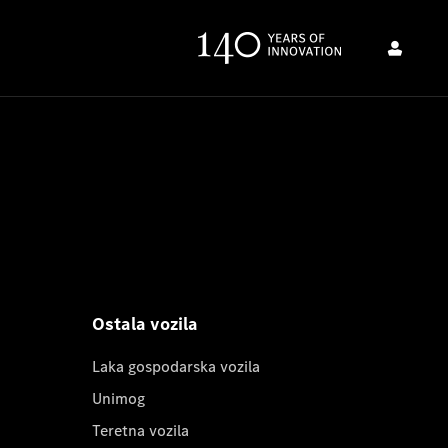
Ostala vozila
Laka gospodarska vozila
Unimog
Teretna vozila