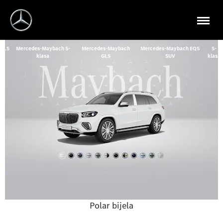
GLS
Mercedes-Maybach S-
Mercedes-Maybach
Mercedes-Maybach EQS
S-
klasa
GLS
SUV
klasa
Polar bijela