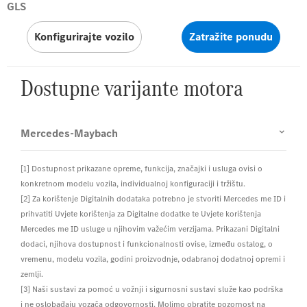
GLS
Konfigurirajte vozilo
Zatražite ponudu
Dostupne varijante motora
Mercedes-Maybach
[1] Dostupnost prikazane opreme, funkcija, značajki i usluga ovisi o
konkretnom modelu vozila, individualnoj konfiguraciji i tržištu.
[2] Za korištenje Digitalnih dodataka potrebno je stvoriti Mercedes me ID i
prihvatiti Uvjete korištenja za Digitalne dodatke te Uvjete korištenja
Mercedes me ID usluge u njihovim važećim verzijama. Prikazani Digitalni
dodaci, njihova dostupnost i funkcionalnosti ovise, između ostalog, o
vremenu, modelu vozila, godini proizvodnje, odabranoj dodatnoj opremi i
zemlji.
[3] Naši sustavi za pomoć u vožnji i sigurnosni sustavi služe kao podrška
i ne oslobađaju vozača odgovornosti. Molimo obratite pozornost na