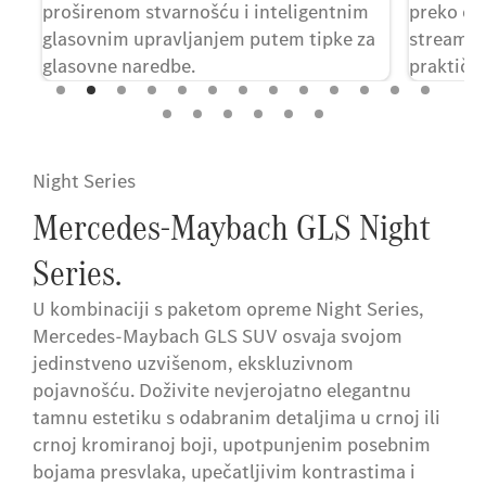
proširenom stvarnošću i inteligentnim
preko od
glasovnim upravljanjem putem tipke za
streaming
glasovne naredbe.
praktičn
glasovno
Night Series
Mercedes-Maybach GLS Night
Series.
U kombinaciji s paketom opreme Night Series,
Mercedes-Maybach GLS SUV osvaja svojom
jedinstveno uzvišenom, ekskluzivnom
pojavnošću. Doživite nevjerojatno elegantnu
tamnu estetiku s odabranim detaljima u crnoj ili
crnoj kromiranoj boji, upotpunjenim posebnim
bojama presvlaka, upečatljivim kontrastima i