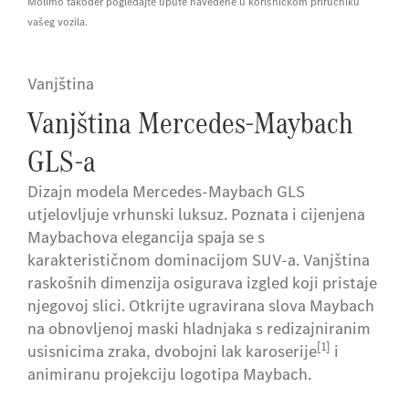
Molimo također pogledajte upute navedene u korisničkom priručniku
vašeg vozila.
Vanjština
Vanjština Mercedes-Maybach
GLS-a
Dizajn modela Mercedes-Maybach GLS
utjelovljuje vrhunski luksuz. Poznata i cijenjena
Maybachova elegancija spaja se s
karakterističnom dominacijom SUV-a. Vanjština
raskošnih dimenzija osigurava izgled koji pristaje
njegovoj slici. Otkrijte ugravirana slova Maybach
na obnovljenoj maski hladnjaka s redizajniranim
[1]
usisnicima zraka, dvobojni lak karoserije
i
animiranu projekciju logotipa Maybach.