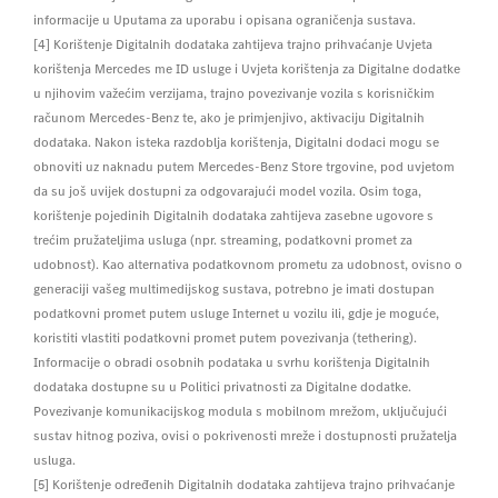
informacije u Uputama za uporabu i opisana ograničenja sustava.
[4] Korištenje Digitalnih dodataka zahtijeva trajno prihvaćanje Uvjeta
korištenja Mercedes me ID usluge i Uvjeta korištenja za Digitalne dodatke
u njihovim važećim verzijama, trajno povezivanje vozila s korisničkim
računom Mercedes-Benz te, ako je primjenjivo, aktivaciju Digitalnih
dodataka. Nakon isteka razdoblja korištenja, Digitalni dodaci mogu se
obnoviti uz naknadu putem Mercedes-Benz Store trgovine, pod uvjetom
da su još uvijek dostupni za odgovarajući model vozila. Osim toga,
korištenje pojedinih Digitalnih dodataka zahtijeva zasebne ugovore s
trećim pružateljima usluga (npr. streaming, podatkovni promet za
udobnost). Kao alternativa podatkovnom prometu za udobnost, ovisno o
generaciji vašeg multimedijskog sustava, potrebno je imati dostupan
podatkovni promet putem usluge Internet u vozilu ili, gdje je moguće,
koristiti vlastiti podatkovni promet putem povezivanja (tethering).
Informacije o obradi osobnih podataka u svrhu korištenja Digitalnih
dodataka dostupne su u Politici privatnosti za Digitalne dodatke.
Povezivanje komunikacijskog modula s mobilnom mrežom, uključujući
sustav hitnog poziva, ovisi o pokrivenosti mreže i dostupnosti pružatelja
usluga.
[5] Korištenje određenih Digitalnih dodataka zahtijeva trajno prihvaćanje