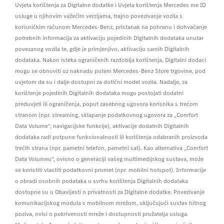
Uvjeta korištenja za Digitalne dodatke i Uvjeta korištenja Mercedes me ID
usluge u njihovim važećim verzijama, trajno povezivanje vozila s
korisničkim računom Mercedes-Benz, pristanak na pohranu i dohvaćanje
potrebnih informacija za aktivaciju pojedinih Digitalnih dodataka unutar
povezanog vozila te, gdje je primjenjivo, aktivaciju samih Digitalnih
dodataka. Nakon isteka ograničenih razdoblja korištenja, Digitalni dodaci
mogu se obnoviti uz naknadu putem Mercedes-Benz Store trgovine, pod
uvjetom da su i dalje dostupni za dotični model vozila. Nadalje, za
korištenje pojedinih Digitalnih dodataka mogu postojati dodatni
preduvjeti ili ograničenja, poput zasebnog ugovora korisnika s trećom
stranom (npr. streaming, sklapanje podatkovnog ugovora za „Comfort
Data Volume“, navigacijske funkcije), aktivacije dodatnih Digitalnih
dodataka radi potpune funkcionalnosti ili korištenja odabranih proizvoda
trećih strana (npr. pametni telefon, pametni sat). Kao alternativa „Comfort
Data Volumeu“, ovisno o generaciji vašeg multimedijskog sustava, može
se koristiti vlastiti podatkovni promet (npr. mobilni hotspot). Informacije
o obradi osobnih podataka u svrhu korištenja Digitalnih dodataka
dostupne su u Obavijesti o privatnosti za Digitalne dodatke. Povezivanje
komunikacijskog modula s mobilnom mrežom, uključujući sustav hitnog
poziva, ovisi o pokrivenosti mreže i dostupnosti pružatelja usluga.