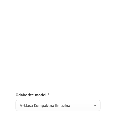
Želite više informacija?
Prvi korak prema vašem novom
Mercedes-Maybach GLS-u
Imate pitanja o Mercedes-Maybach GLS-u, želite
dogovoriti testnu vožnju ili jednostavno biti
informirani? Onda jednostavno upotrijebite naš
kontakt obrazac.
Odaberite model
*
A-klasa Kompaktna limuzina