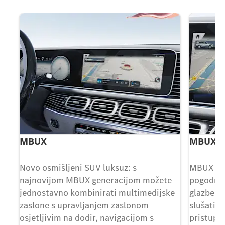
MBUX
MBUX s
a
Novo osmišljeni SUV luksuz: s
MBUX mul
najnovijom MBUX generacijom možete
pogodnos
jednostavno kombinirati multimedijske
glazbe u
im
zaslone s upravljanjem zaslonom
slušati s
osjetljivim na dodir, navigacijom s
pristupi