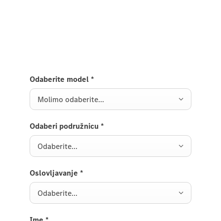
kontakt obrasca i budite među prvima koji će dobiti
najnovije informacije.
Odaberite model
*
Molimo odaberite...
Odaberi podružnicu
*
Odaberite...
Oslovljavanje
*
Odaberite...
Ime
*