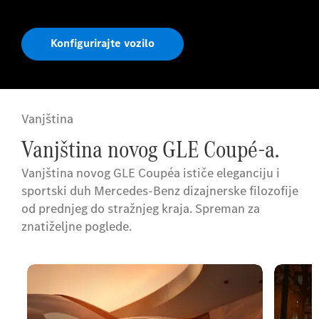
Konfigurirajte vozilo
Vanjština
Vanjština novog GLE Coupé-a.
Vanjština novog GLE Coupéa ističe eleganciju i
sportski duh Mercedes-Benz dizajnerske filozofije
od prednjeg do stražnjeg kraja. Spreman za
znatiželjne poglede.