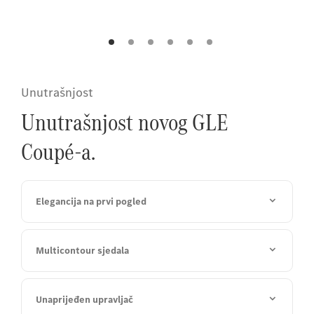
omogućuj
osvijetljeni obrub prednje maske.
vozila.
Unutrašnjost
Unutrašnjost novog GLE
Coupé-a.
Elegancija na prvi pogled
Multicontour sjedala
Unaprijeđen upravljač