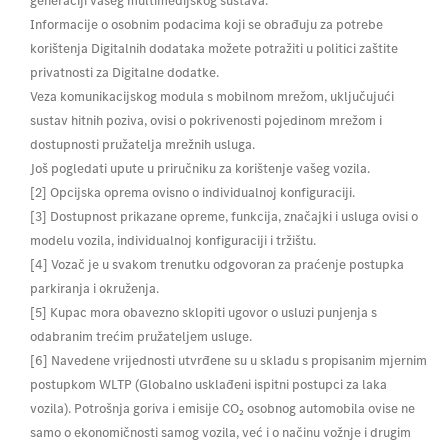
Informacije o osobnim podacima koji se obrađuju za potrebe
korištenja Digitalnih dodataka možete potražiti u politici zaštite
privatnosti za Digitalne dodatke.
Veza komunikacijskog modula s mobilnom mrežom, uključujući
sustav hitnih poziva, ovisi o pokrivenosti pojedinom mrežom i
dostupnosti pružatelja mrežnih usluga.
Još pogledati upute u priručniku za korištenje vašeg vozila.
[2] Opcijska oprema ovisno o individualnoj konfiguraciji.
[3] Dostupnost prikazane opreme, funkcija, značajki i usluga ovisi o
modelu vozila, individualnoj konfiguraciji i tržištu.
[4] Vozač je u svakom trenutku odgovoran za praćenje postupka
parkiranja i okruženja.
[5] Kupac mora obavezno sklopiti ugovor o usluzi punjenja s
odabranim trećim pružateljem usluge.
[6] Navedene vrijednosti utvrđene su u skladu s propisanim mjernim
postupkom WLTP (Globalno usklađeni ispitni postupci za laka
vozila). Potrošnja goriva i emisije CO₂ osobnog automobila ovise ne
samo o ekonomičnosti samog vozila, već i o načinu vožnje i drugim