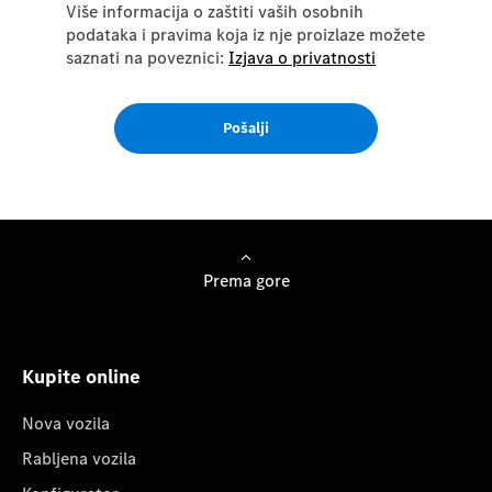
Više informacija o zaštiti vaših osobnih
podataka i pravima koja iz nje proizlaze možete
saznati na poveznici:
Izjava o privatnosti
Pošalji
Prema gore
Kupite online
Nova vozila
Rabljena vozila