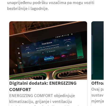
unaprijeđenu podršku vozačima pa mogu voziti
bezbrižnije i lagodnije.
Digitalni dodatak: ENERGIZING
Offroa
COMFORT
Ovaj pa
sustav 
ENERGIZING COMFORT objedinjuje
mjenjač
klimatizaciju, grijanje i ventilaciju