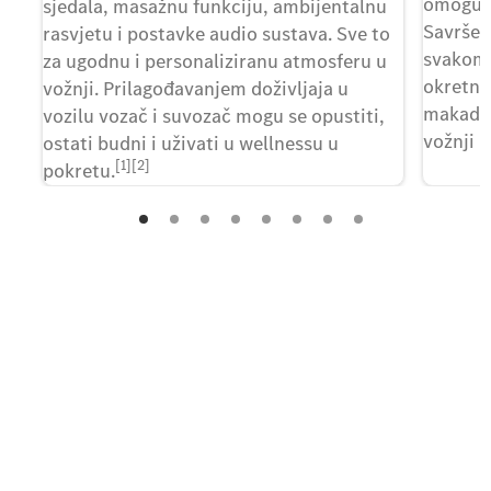
omoguću
sjedala, masažnu funkciju, ambijentalnu
Savršen
rasvjetu i postavke audio sustava. Sve to
svakom 
za ugodnu i personaliziranu atmosferu u
okretnos
vožnji. Prilagođavanjem doživljaja u
makadam
vozilu vozač i suvozač mogu se opustiti,
vožnji 
ostati budni i uživati u wellnessu u
[1][2]
pokretu.
Želite više informacija?
Prvi korak prema vašem novom
GLE Coupé-u.
Imate pitanja o novom GLE Coupé-u ili želite
saznati više informacija? Obratite nam se putem