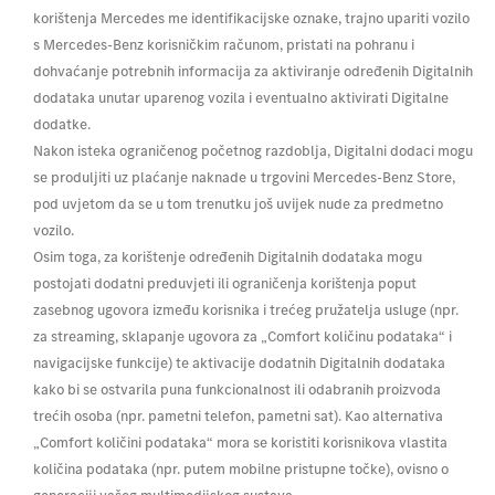
korištenja Mercedes me identifikacijske oznake, trajno upariti vozilo
s Mercedes-Benz korisničkim računom, pristati na pohranu i
dohvaćanje potrebnih informacija za aktiviranje određenih Digitalnih
dodataka unutar uparenog vozila i eventualno aktivirati Digitalne
dodatke.
Nakon isteka ograničenog početnog razdoblja, Digitalni dodaci mogu
se produljiti uz plaćanje naknade u trgovini Mercedes-Benz Store,
pod uvjetom da se u tom trenutku još uvijek nude za predmetno
vozilo.
Osim toga, za korištenje određenih Digitalnih dodataka mogu
postojati dodatni preduvjeti ili ograničenja korištenja poput
zasebnog ugovora između korisnika i trećeg pružatelja usluge (npr.
za streaming, sklapanje ugovora za „Comfort količinu podataka“ i
navigacijske funkcije) te aktivacije dodatnih Digitalnih dodataka
kako bi se ostvarila puna funkcionalnost ili odabranih proizvoda
trećih osoba (npr. pametni telefon, pametni sat). Kao alternativa
„Comfort količini podataka“ mora se koristiti korisnikova vlastita
količina podataka (npr. putem mobilne pristupne točke), ovisno o
generaciji vašeg multimedijskog sustava.