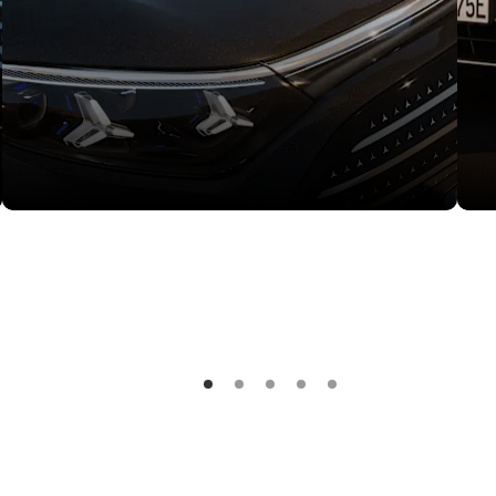
Sportska silueta
Osv