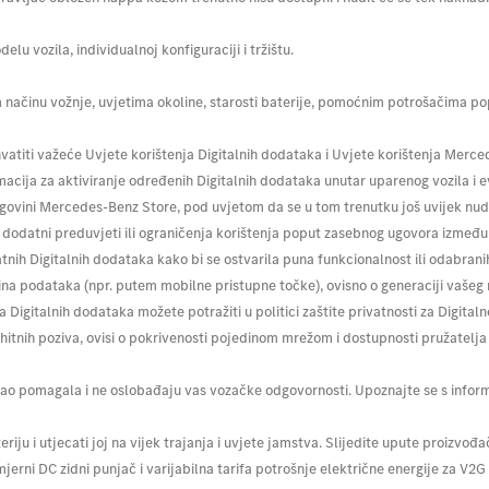
lu vozila, individualnoj konfiguraciji i tržištu.
m načinu vožnje, uvjetima okoline, starosti baterije, pomoćnim potrošačima pop
hvatiti važeće Uvjete korištenja Digitalnih dodataka i Uvjete korištenja Merce
macija za aktiviranje određenih Digitalnih dodataka unutar uparenog vozila i 
trgovini Mercedes-Benz Store, pod uvjetom da se u tom trenutku još uvijek nu
dodatni preduvjeti ili ograničenja korištenja poput zasebnog ugovora između k
tnih Digitalnih dodataka kako bi se ostvarila puna funkcionalnost ili odabrani
ičina podataka (npr. putem mobilne pristupne točke), ovisno o generaciji vaše
Digitalnih dodataka možete potražiti u politici zaštite privatnosti za Digital
tnih poziva, ovisi o pokrivenosti pojedinom mrežom i dostupnosti pružatelja
vo kao pomagala i ne oslobađaju vas vozačke odgovornosti. Upoznajte se s info
ju i utjecati joj na vijek trajanja i uvjete jamstva. Slijedite upute proizvođa
rni DC zidni punjač i varijabilna tarifa potrošnje električne energije za V2G 