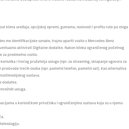
ut klima uređaja, opcijskoj opremi, gumama, nosivosti i profilu rute pa stoga
des me identifikacijske oznake, trajno upariti vozilo s Mercedes-Benz
eventualno aktivirati Digitalne dodatke. Nakon isteka ograničenog početnog
de za predmetno vozilo.
orisnika i trećeg pružatelja usluge (npr. za streaming, sklapanje ugovora za
h proizvoda trećih osoba (npr. pametni telefon, pametni sat). Kao alternativa
g multimedijskog sustava.
ne dodatke.
 mrežnih usluga.
rmacijama u korisničkom priručniku i ograničenjima sustava koja su u njemu
ča.
tehnologiju.