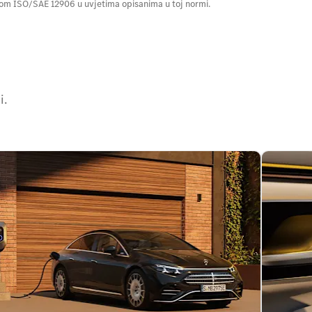
om ISO/SAE 12906 u uvjetima opisanima u toj normi.
i.