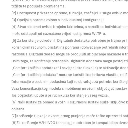
tržištu te podliježe promjenama.
[2] Dostupnost prikazane opreme, funkcija, značajki i usluga ovisi o mode
[3] Opcijska oprema ovisno o individualnoj konfiguraciji.
[4] Stvarni domet ovisi o brojnim faktorima, a naročito o individualno
može odstupati od naznačene vrijednosti prema WLTP-u.
[5] Za korištenje određenih Digitalnih dodataka potrebno je trajno pri
korisničkim računom, pristati na pohranu i dohvaćanje potrebnih infor
razdoblja, Digitalni dodaci mogu se produljiti uz plaćanje naknade u 
Osim toga, za korištenje određenih Digitalnih dodataka mogu postojati 
„Comfort količinu podataka“ i navigacijske funkcije) te aktivacije doda
„Comfort količini podataka“ mora se koristiti korisnikova vlastita kol
Informacije o osobnim podacima koji se obrađuju za potrebe korištenja 
Veza komunikacijskog modula s mobilnom mrežom, uključujući sustav hi
Još pogledati upute u priručniku za korištenje vašeg vozila.
[6] Naši sustavi za pomoć u vožnji i sigurnosni sustavi služe isključi
opisana.
[7]Korištenje funkcije dvosmjernog punjenja može teško opteretiti bateri
[8]Za korištenje V2H i V2G tehnologije potreban je kompatibilan dvosmje