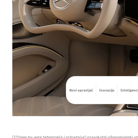
Novi upravljač
Inovacija
Inteligenci
[1]Steer-by-wire tehnologija i pripadajući pravokutni višenamjenski up