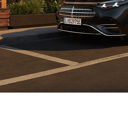
vi potpuno električni EQS koji postavlja nova mjerila u p