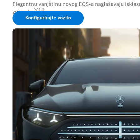
Elegantnu vanjštinu novog EQS-a naglašavaju isklesa
[2][3]
zvijezda.
Konfigurirajte vozilo