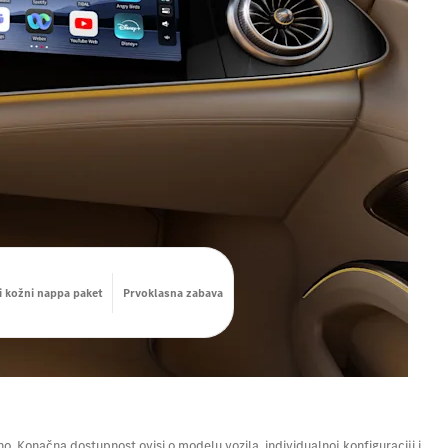
i kožni nappa paket
Prvoklasna zabava
. Konačna dostupnost ovisi o modelu vozila, individualnoj konfiguraciji i