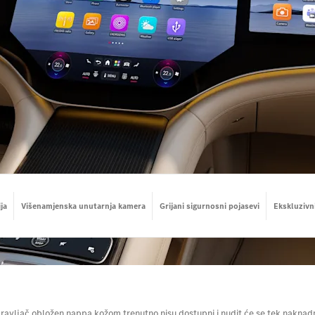
ja
Višenamjenska unutarnja kamera
Grijani sigurnosni pojasevi
Ekskluzivn
ravljač obložen nappa kožom trenutno nisu dostupni i nudit će se tek naknadno