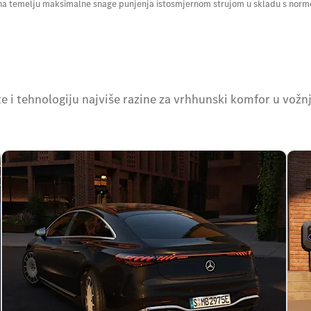
na temelju maksimalne snage punjenja istosmjernom strujom u skladu s norm
e i tehnologiju najviše razine za vrhhunski komfor u vožnj