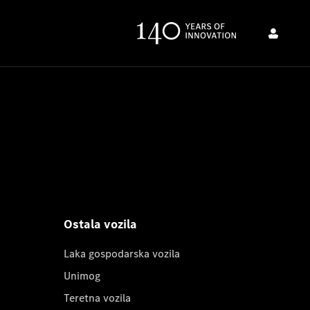
Ostala vozila
Laka gospodarska vozila
Unimog
Teretna vozila