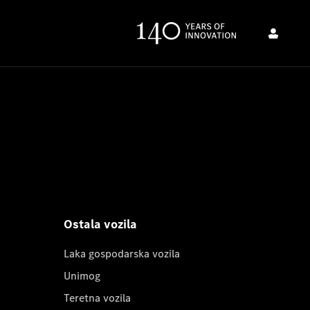
Ostala vozila
Laka gospodarska vozila
Unimog
Teretna vozila