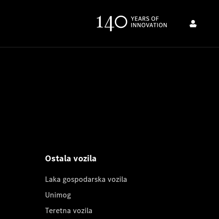
Ostala vozila
Laka gospodarska vozila
Unimog
Teretna vozila