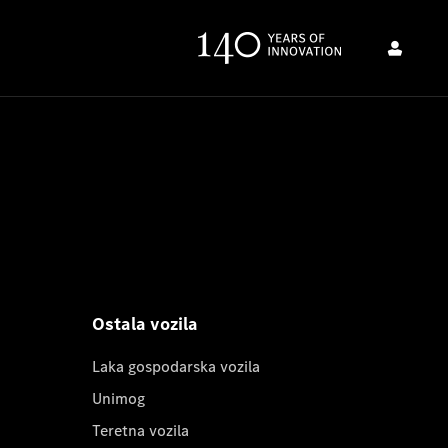
Ostala vozila
Laka gospodarska vozila
Unimog
Teretna vozila