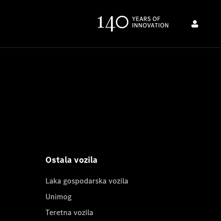
Ostala vozila
Laka gospodarska vozila
Unimog
Teretna vozila