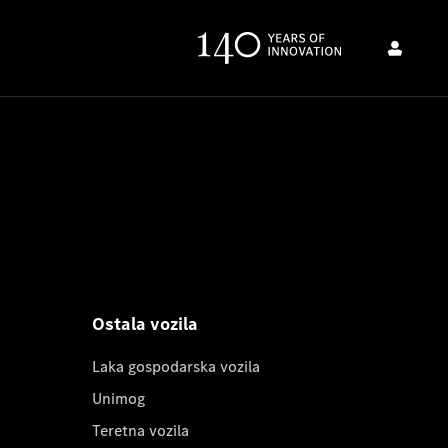
Ostala vozila
Laka gospodarska vozila
Unimog
Teretna vozila