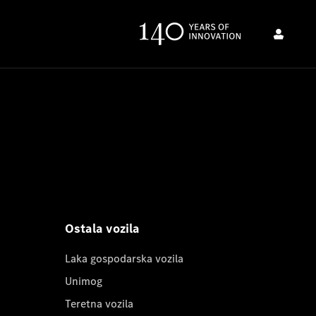
Ostala vozila
Laka gospodarska vozila
Unimog
Teretna vozila