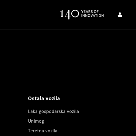
Ostala vozila
Laka gospodarska vozila
Unimog
Teretna vozila