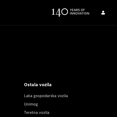
Ostala vozila
Laka gospodarska vozila
Unimog
Teretna vozila