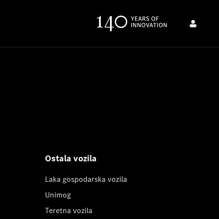
Ostala vozila
Laka gospodarska vozila
Unimog
Teretna vozila