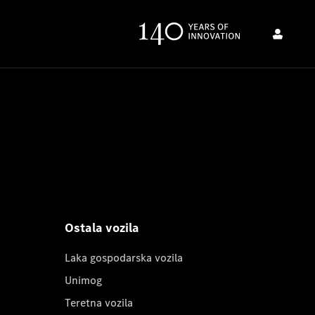
Ostala vozila
Laka gospodarska vozila
Unimog
Teretna vozila