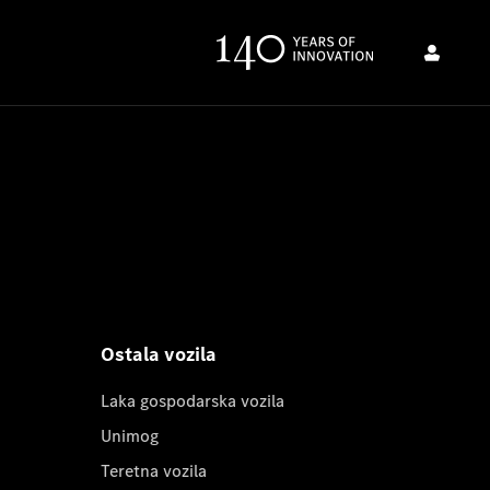
Ostala vozila
Laka gospodarska vozila
Unimog
Teretna vozila