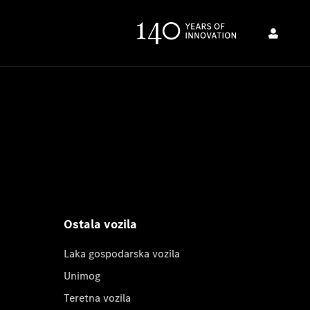
Ostala vozila
Laka gospodarska vozila
Unimog
Teretna vozila