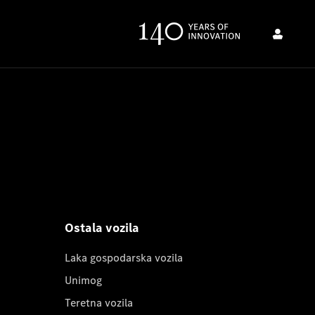
Ostala vozila
Laka gospodarska vozila
Unimog
Teretna vozila