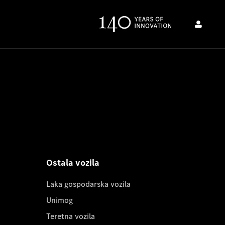
Ostala vozila
Laka gospodarska vozila
Unimog
Teretna vozila