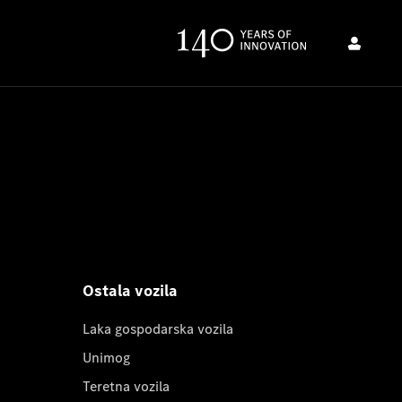
Ostala vozila
Laka gospodarska vozila
Unimog
Teretna vozila