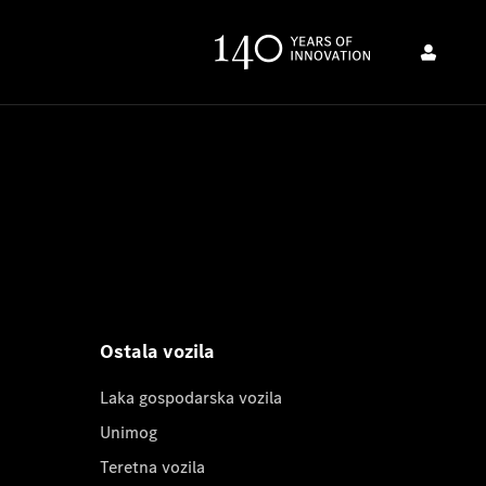
Ostala vozila
Laka gospodarska vozila
Unimog
Teretna vozila