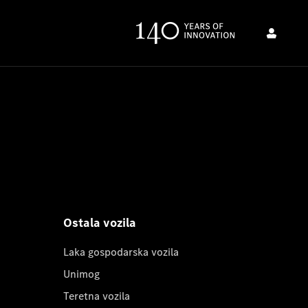
Ostala vozila
Laka gospodarska vozila
Unimog
Teretna vozila