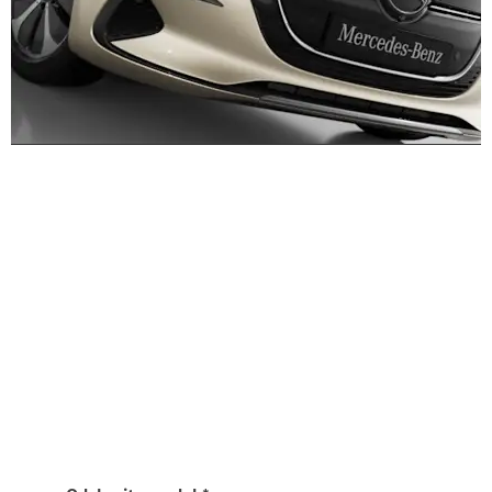
Doživite ga na cesti
Probna vožnja
EQV
Pošaljite nam zahtjev za probnu vožnju modela EQV
i mi ćemo vam se uskoro javiti.