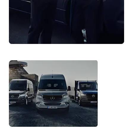
Pretraga prodavatelja
Flotna
rješenja