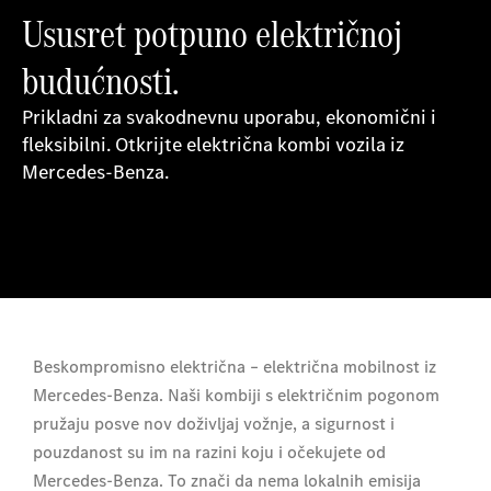
Ususret potpuno električnoj
budućnosti.
Prikladni za svakodnevnu uporabu, ekonomični i
fleksibilni. Otkrijte električna kombi vozila iz
Mercedes-Benza.
Beskompromisno električna – električna mobilnost iz
Mercedes-Benza. Naši kombiji s električnim pogonom
pružaju posve nov doživljaj vožnje, a sigurnost i
pouzdanost su im na razini koju i očekujete od
Mercedes-Benza. To znači da nema lokalnih emisija