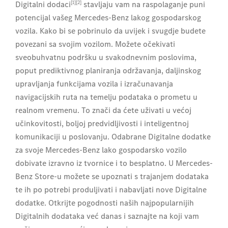
[1][2]
Digitalni dodaci
stavljaju vam na raspolaganje puni
potencijal vašeg Mercedes-Benz lakog gospodarskog
vozila. Kako bi se pobrinulo da uvijek i svugdje budete
povezani sa svojim vozilom. Možete očekivati
sveobuhvatnu podršku u svakodnevnim poslovima,
poput prediktivnog planiranja održavanja, daljinskog
upravljanja funkcijama vozila i izračunavanja
navigacijskih ruta na temelju podataka o prometu u
realnom vremenu. To znači da ćete uživati u većoj
učinkovitosti, boljoj predvidljivosti i inteligentnoj
komunikaciji u poslovanju. Odabrane Digitalne dodatke
za svoje Mercedes-Benz lako gospodarsko vozilo
dobivate izravno iz tvornice i to besplatno. U Mercedes-
Benz Store-u možete se upoznati s trajanjem dodataka
te ih po potrebi produljivati i nabavljati nove Digitalne
dodatke. Otkrijte pogodnosti naših najpopularnijih
Digitalnih dodataka već danas i saznajte na koji vam