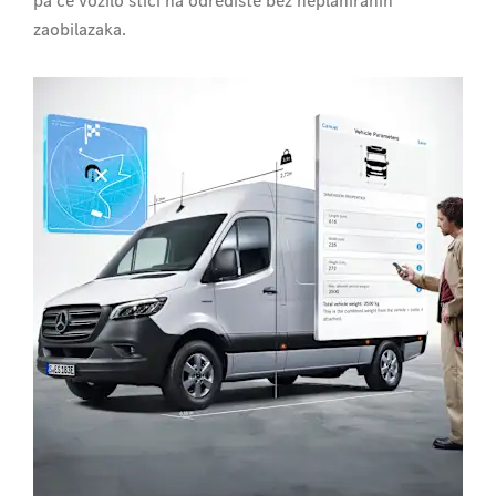
pa će vozilo stići na odredište bez neplaniranih
zaobilazaka.