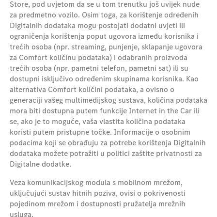
Store, pod uvjetom da se u tom trenutku još uvijek nude
za predmetno vozilo. Osim toga, za korištenje određenih
Digitalnih dodataka mogu postojati dodatni uvjeti ili
ograničenja korištenja poput ugovora između korisnika i
trećih osoba (npr. streaming, punjenje, sklapanje ugovora
za Comfort količinu podataka) i odabranih proizvoda
trećih osoba (npr. pametni telefon, pametni sat) ili su
dostupni isključivo određenim skupinama korisnika. Kao
alternativa Comfort količini podataka, a ovisno o
generaciji vašeg multimedijskog sustava, količina podataka
mora biti dostupna putem funkcije Internet in the Car ili
se, ako je to moguće, vaša vlastita količina podataka
koristi putem pristupne točke. Informacije o osobnim
podacima koji se obrađuju za potrebe korištenja Digitalnih
dodataka možete potražiti u politici zaštite privatnosti za
Digitalne dodatke.
Veza komunikacijskog modula s mobilnom mrežom,
uključujući sustav hitnih poziva, ovisi o pokrivenosti
pojedinom mrežom i dostupnosti pružatelja mrežnih
usluga.