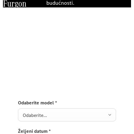
Furgon
budućnosti.
Doživite ga na cesti
Probna vožnja
eCitan Furgon
Pošaljite nam zahtjev za probnu vožnju eCitan
Furgona i mi ćemo vam se uskoro javiti.
Odaberite model
*
Odaberite...
Željeni datum
*