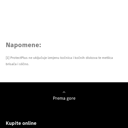
Napomene:
[1] ProtectPlus ne uključuje izmjenu kočnica i kočnih diskova te metlica
brisača i slično.
Prema gore
Kupite online