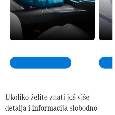
1. Vozilo prijavljuje potrebu za
2. Kup
redovitim servisom
ovlašt
Ukoliko želite znati još više
detalja i informacija slobodno