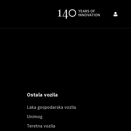
Ostala vozila
Laka gospodarska vozila
Unimog
Teretna vozila